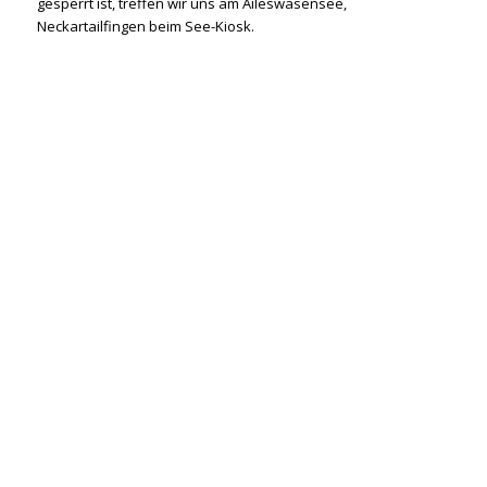
gesperrt ist, treffen wir uns am Aileswasensee,
Neckartailfingen beim See-Kiosk.