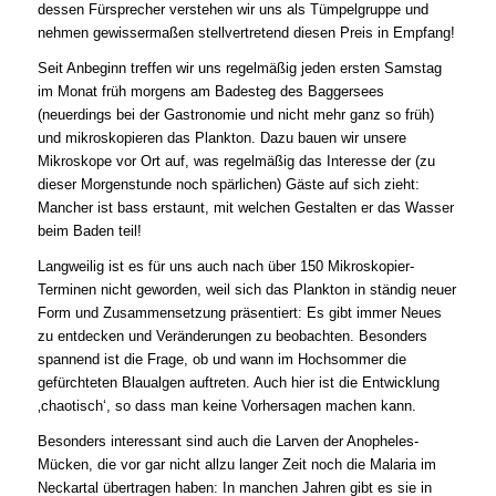
dessen Fürsprecher verstehen wir uns als Tümpelgruppe und
nehmen gewissermaßen stellvertretend diesen Preis in Empfang!
Seit Anbeginn treffen wir uns regelmäßig jeden ersten Samstag
im Monat früh morgens am Badesteg des Baggersees
(neuerdings bei der Gastronomie und nicht mehr ganz so früh)
und mikroskopieren das Plankton. Dazu bauen wir unsere
Mikroskope vor Ort auf, was regelmäßig das Interesse der (zu
dieser Morgenstunde noch spärlichen) Gäste auf sich zieht:
Mancher ist bass erstaunt, mit welchen Gestalten er das Wasser
beim Baden teil!
Langweilig ist es für uns auch nach über 150 Mikroskopier-
Terminen nicht geworden, weil sich das Plankton in ständig neuer
Form und Zusammensetzung präsentiert: Es gibt immer Neues
zu entdecken und Veränderungen zu beobachten. Besonders
spannend ist die Frage, ob und wann im Hochsommer die
gefürchteten Blaualgen auftreten. Auch hier ist die Entwicklung
‚chaotisch‘, so dass man keine Vorhersagen machen kann.
Besonders interessant sind auch die Larven der
Anopheles
-
Mücken, die vor gar nicht allzu langer Zeit noch die Malaria im
Neckartal übertragen haben: In manchen Jahren gibt es sie in