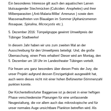
Ein besonderes Interesse gilt auch den aquatischen Larven
blutsaugender Stechmücken (Culiciden:
Anopheles
) und ihrer
Milbenparasiten (‚Anti-Malaria-Milbe‘
Arrenurus
) sowie dem
Massenauftreten von Blaualgen im Sommer (
Aphanizomenon
flosaquae
,
Spirulina
,
Microcystis
etc.).
5. Dezember 2016: Tümpelgruppe gewinnt Umweltpreis der
Tübinger Stadtwerke!
In diesem Jahr haben wir uns zum zweiten Mal an der
Ausschreibung für den Umweltpreis beteiligt. Und, die große
Überraschung, einen Preis erhalten! Dieser wird am Montag, den
5. Dezember um 18 Uhr im Landestheater Tübingen verteilt.
Für freuen uns ganz besonders über diesen Preis der Jury, die
unser Projekt aufgrund dessen Einzigartigkeit ausgewählt hat,
auch wenn dieses nicht mit einer hohen Befürworter-Stimmenzahl
punkten konnte.
Der Kirchentellinsfurter Baggersee ist ja derzeit in einer heftigen
Phase verschiedenster Planungen für eine umfassende
Neugestaltung, die vor allem auch das mikroskopische und für
unser normales Auge unsichtbare Plankton betreffen wird. Als