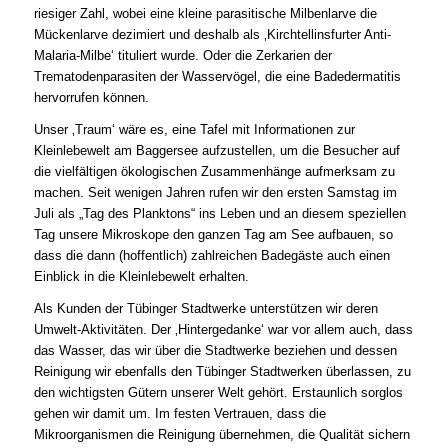
riesiger Zahl, wobei eine kleine parasitische Milbenlarve die
Mückenlarve dezimiert und deshalb als ‚Kirchtellinsfurter Anti-
Malaria-Milbe‘ tituliert wurde. Oder die Zerkarien der
Trematodenparasiten der Wasservögel, die eine Badedermatitis
hervorrufen können.
Unser ‚Traum‘ wäre es, eine Tafel mit Informationen zur
Kleinlebewelt am Baggersee aufzustellen, um die Besucher auf
die vielfältigen ökologischen Zusammenhänge aufmerksam zu
machen. Seit wenigen Jahren rufen wir den ersten Samstag im
Juli als „Tag des Planktons“ ins Leben und an diesem speziellen
Tag unsere Mikroskope den ganzen Tag am See aufbauen, so
dass die dann (hoffentlich) zahlreichen Badegäste auch einen
Einblick in die Kleinlebewelt erhalten.
Als Kunden der Tübinger Stadtwerke unterstützen wir deren
Umwelt-Aktivitäten. Der ‚Hintergedanke‘ war vor allem auch, dass
das Wasser, das wir über die Stadtwerke beziehen und dessen
Reinigung wir ebenfalls den Tübinger Stadtwerken überlassen, zu
den wichtigsten Gütern unserer Welt gehört. Erstaunlich sorglos
gehen wir damit um. Im festen Vertrauen, dass die
Mikroorganismen die Reinigung übernehmen, die Qualität sichern