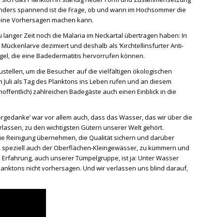
nders spannend ist die Frage, ob und wann im Hochsommer die
n keine Vorhersagen machen kann.
 langer Zeit noch die Malaria im Neckartal übertragen haben: In
 Mückenlarve dezimiert und deshalb als ‘Kirchtellinsfurter Anti-
gel, die eine Badedermatitis hervorrufen können.
stellen, um die Besucher auf die vielfältigen ökologischen
li als Tag des Planktons ins Leben rufen und an diesem
fentlich) zahlreichen Badegäste auch einen Einblick in die
ergedanke’ war vor allem auch, dass das Wasser, das wir über die
assen, zu den wichtigsten Gütern unserer Welt gehört.
die Reinigung übernehmen, die Qualität sichern und darüber
alt, speziell auch der Oberflächen-Kleingewässer, zu kümmern und
Erfahrung, auch unserer Tümpelgruppe, ist ja: Unter Wasser
anktons nicht vorhersagen. Und wir verlassen uns blind darauf,