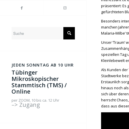
präsentiert: E
gefürchteten Bl
Besonders inter
manchen Jahren g
Malaria-Milbe’ 
Unser ‘Traum’ w
Zusammenhänge 
speziellen Tag 
Kleinlebewelt e
JEDEN SONNTAG AB 10 UHR
Als Kunden der 
Tübinger
Stadtwerke bezi
Mikroskopischer
Erstaunlich sor
Stammtisch (TMS) /
hinaus noch als
Online
sich über deren
herrscht Chaos,
per ZOOM, 10 bis ca. 12 Uhr
–> Zugang
dass aus diese