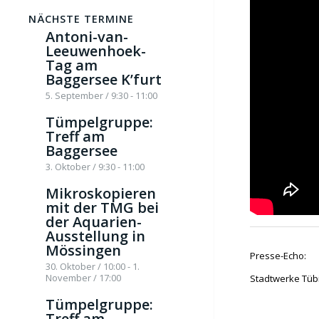
NÄCHSTE TERMINE
Antoni-van-
Leeuwenhoek-
Tag am
Baggersee K’furt
5. September / 9:30
-
11:00
Tümpelgruppe:
Treff am
Baggersee
3. Oktober / 9:30
-
11:00
Mikroskopieren
mit der TMG bei
der Aquarien-
Ausstellung in
Mössingen
Presse-Echo:
30. Oktober / 10:00
-
1.
November / 17:00
Stadtwerke Tüb
Tümpelgruppe:
Treff am