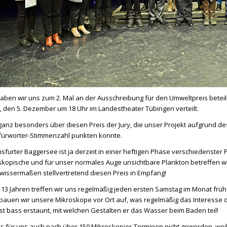
haben wir uns zum 2. Mal an der Ausschreibung für den Umweltpreis beteili
 den 5. Dezember um 18 Uhr im Landestheater Tübingen verteilt.
ganz besonders über diesen Preis der Jury, die unser Projekt aufgrund des
fürworter-Stimmenzahl punkten konnte.
insfurter Baggersee ist ja derzeit in einer heftigen Phase verschiedenste
kopische und für unser normales Auge unsichtbare Plankton betreffen wi
issermaßen stellvertretend diesen Preis in Empfang!
le 13 Jahren treffen wir uns regelmäßig jeden ersten Samstag im Monat 
bauen wir unsere Mikroskope vor Ort auf, was regelmäßig das Interesse d
ist bass erstaunt, mit welchen Gestalten er das Wasser beim Baden teil!
 es für uns auch nach über 150 Mikroskopier-Terminen nicht geworden, w