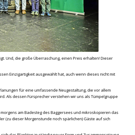
gt. Und, die große Überraschung, einen Preis erhalten! Dieser
sen Einzigartigkeit ausgewählt hat, auch wenn dieses nicht mit
r Planungen für eine umfassende Neugestaltung, die vor allem
rd. Als dessen Fürsprecher verstehen wir uns als Tümpelgruppe
früh morgens am Badesteg des Baggersees und mikroskopieren das
er (zu dieser Morgenstunde noch spärlichen) Gäste auf sich
eil sich das Plankton in ständig neuer Form und Zusammensetzung