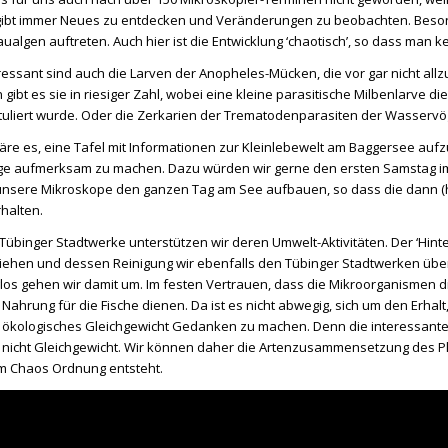
s gibt immer Neues zu entdecken und Veränderungen zu beobachten. Beso
aualgen auftreten. Auch hier ist die Entwicklung ‘chaotisch’, so dass ma
essant sind auch die Larven der Anopheles-Mücken, die vor gar nicht allzu
ibt es sie in riesiger Zahl, wobei eine kleine parasitische Milbenlarve die
tituliert wurde. Oder die Zerkarien der Trematodenparasiten der Wasservö
äre es, eine Tafel mit Informationen zur Kleinlebewelt am Baggersee aufzu
aufmerksam zu machen. Dazu würden wir gerne den ersten Samstag im Ju
unsere Mikroskope den ganzen Tag am See aufbauen, so dass die dann (hof
rhalten.
Tübinger Stadtwerke unterstützen wir deren Umwelt-Aktivitäten. Der ‘Hint
ehen und dessen Reinigung wir ebenfalls den Tübinger Stadtwerken überl
glos gehen wir damit um. Im festen Vertrauen, dass die Mikroorganismen 
 Nahrung für die Fische dienen. Da ist es nicht abwegig, sich um den Erh
 ökologisches Gleichgewicht Gedanken zu machen. Denn die interessante 
 nicht Gleichgewicht. Wir können daher die Artenzusammensetzung des Pl
m Chaos Ordnung entsteht.