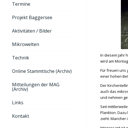
Termine
Projekt Baggersee
Aktivitäten / Bilder
Mikrowelten
In diesem Jahr 
Technik
wird am Montag,
Für freuen uns 
Online Stammtische (Archiv)
einer hohen Be
Mitteilungen der MAG
Der Kirchentell
(Archiv)
auch das mikros
und nehmen gew
Links
Seit mittlerwei
Plankton. Dazu 
Kontakt
zieht: Mancher 
Interessant ist