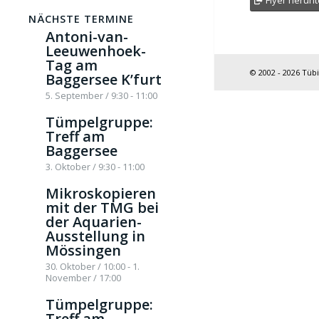
NÄCHSTE TERMINE
Antoni-van-
Leeuwenhoek-
Tag am
© 2002 - 2026 Tüb
Baggersee K’furt
5. September / 9:30
-
11:00
Tümpelgruppe:
Treff am
Baggersee
3. Oktober / 9:30
-
11:00
Mikroskopieren
mit der TMG bei
der Aquarien-
Ausstellung in
Mössingen
30. Oktober / 10:00
-
1.
November / 17:00
Tümpelgruppe:
Treff am