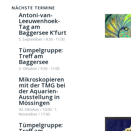
NÄCHSTE TERMINE
Antoni-van-
Leeuwenhoek-
Tag am
Baggersee K’furt
5. September / 9:30
-
11:00
Tümpelgruppe:
Treff am
Baggersee
3. Oktober / 9:30
-
11:00
Mikroskopieren
mit der TMG bei
der Aquarien-
Ausstellung in
Mössingen
30. Oktober / 10:00
-
1.
November / 17:00
Tümpelgruppe:
Treff am