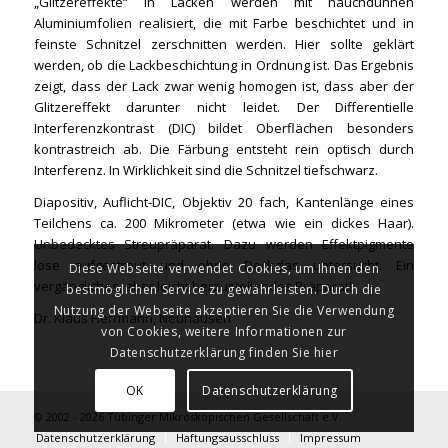
„Glitzereffekte“ in Lacken werden mit hauchdünnen
Aluminiumfolien realisiert, die mit Farbe beschichtet und in
feinste Schnitzel zerschnitten werden. Hier sollte geklärt
werden, ob die Lackbeschichtung in Ordnung ist. Das Ergebnis
zeigt, dass der Lack zwar wenig homogen ist, dass aber der
Glitzereffekt darunter nicht leidet. Der Differentielle
Interferenzkontrast (DIC) bildet Oberflächen besonders
kontrastreich ab. Die Färbung entsteht rein optisch durch
Interferenz. In Wirklichkeit sind die Schnitzel tiefschwarz.
Diapositiv, Auflicht-DIC, Objektiv 20 fach, Kantenlänge eines
Teilchens ca. 200 Mikrometer (etwa wie ein dickes Haar).
Unbedecktes Streupräparat. Dazu werden Effektpigmente
lose aufgestreut und ohne Deckglas untersucht. Ein
Diese Webseite verwendet Cookies, um Ihnen den
vergängliches, aber leicht herzustellendes Präparat!
bestmöglichen Service zu gewährleisten. Durch die
Nutzung der Webseite akzeptieren Sie die Verwendung
Dr. Klaus Herrmann, Neuhausen
von Cookies, weitere Informationen zur
Datenschutzerklärung finden Sie hier
OK
Datenschutzerklärung
© 2002 - 2026 Tübinger Mikroskopischen Gesellschaft e.V.
Datenschutzerklärung
Haftungsausschluss
Impressum