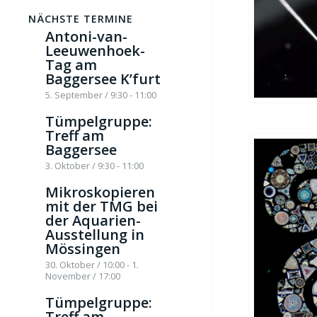
NÄCHSTE TERMINE
Antoni-van-
Leeuwenhoek-
Tag am
Baggersee K’furt
5. September / 9:30
-
11:00
Tümpelgruppe:
Treff am
Baggersee
3. Oktober / 9:30
-
11:00
Mikroskopieren
mit der TMG bei
der Aquarien-
Ausstellung in
Mössingen
30. Oktober / 10:00
-
1.
November / 17:00
Tümpelgruppe:
Treff am