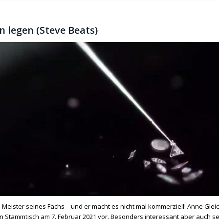
 legen (Steve Beats)
n Meister seines Fachs – und er macht es nicht mal kommerziell! Anne Glei
 Stammtisch am 7. Februar 2021 vor. Besonders interessant aber auch se