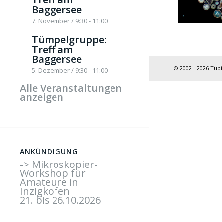
Baggersee
7. November / 9:30
-
11:00
Tümpelgruppe:
Treff am
Baggersee
© 2002 - 2026 Tüb
5. Dezember / 9:30
-
11:00
Alle Veranstaltungen
anzeigen
ANKÜNDIGUNG
-> Mikroskopier-
Workshop für
Amateure in
Inzigkofen
21. bis 26.10.2026