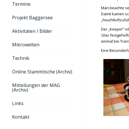
Termine
Man beachte sei
Damit kamen sch
Projekt Baggersee
„Feuchtluftzufü
Der „Keeper“ is
Aktivitäten / Bilder
Glas festgehefte
einmal bei Tran
Mikrowelten
Eine Besonderhe
Technik
Online Stammtische (Archiv)
Mitteilungen der MAG
(Archiv)
Links
Kontakt