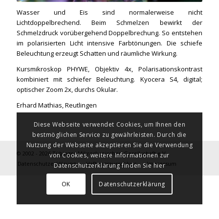
Wasser und Eis sind normalerweise nicht
Lichtdoppelbrechend. Beim Schmelzen bewirkt der
Schmelzdruck vorübergehend Doppelbrechung. So entstehen
im polarisierten Licht intensive Farbtönungen. Die schiefe
Beleuchtung erzeugt Schatten und räumliche Wirkung.
Kursmikroskop PHYWE, Objektiv 4x, Polarisationskontrast
kombiniert mit schiefer Beleuchtung. Kyocera S4, digital;
optischer Zoom 2x, durchs Okular.
Erhard Mathias, Reutlingen
Diese Webseite verwendet Cookies, um Ihnen den
bestmöglichen Service zu gewährleisten. Durch die
Nutzung der Webseite akzeptieren Sie die Verwendung
© 2002 - 2026 Tübinger Mikroskopischen Gesellschaft e.V.
von Cookies, weitere Informationen zur
Datenschutzerklärung
Haftungsausschluss
Impressum
Datenschutzerklärung finden Sie hier
OK
Datenschutzerklärung