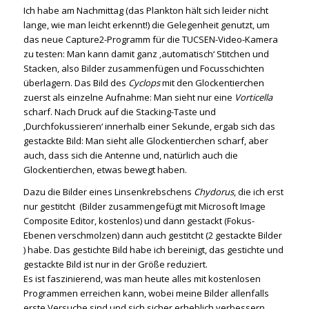
Ich habe am Nachmittag (das Plankton hält sich leider nicht
lange, wie man leicht erkennt!) die Gelegenheit genutzt, um
das neue Capture2-Programm für die TUCSEN-Video-Kamera
zu testen: Man kann damit ganz ‚automatisch‘ Stitchen und
Stacken, also Bilder zusammenfügen und Focusschichten
überlagern. Das Bild des
Cyclops
mit den Glockentierchen
zuerst als einzelne Aufnahme: Man sieht nur eine
Vorticella
scharf. Nach Druck auf die Stacking-Taste und
‚Durchfokussieren‘ innerhalb einer Sekunde, ergab sich das
gestackte Bild: Man sieht alle Glockentierchen scharf, aber
auch, dass sich die Antenne und, natürlich auch die
Glockentierchen, etwas bewegt haben.
Dazu die Bilder eines Linsenkrebschens
Chydorus
, die ich erst
nur gestitcht (Bilder zusammengefügt mit Microsoft Image
Composite Editor, kostenlos) und dann gestackt (Fokus-
Ebenen verschmolzen) dann auch gestitcht (2 gestackte Bilder
) habe. Das gestichte Bild habe ich bereinigt, das gestichte und
gestackte Bild ist nur in der Größe reduziert.
Es ist faszinierend, was man heute alles mit kostenlosen
Programmen erreichen kann, wobei meine Bilder allenfalls
erste Versuche sind und sich sicher erheblich verbessern