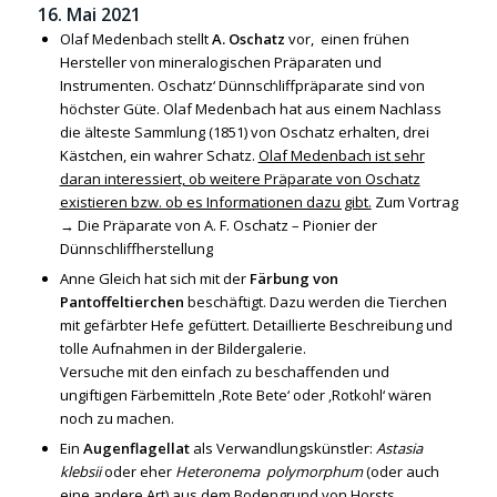
16. Mai 2021
Olaf Medenbach stellt
A. Oschatz
vor, einen frühen
Hersteller von mineralogischen Präparaten und
Instrumenten. Oschatz‘ Dünnschliffpräparate sind von
höchster Güte. Olaf Medenbach hat aus einem Nachlass
die älteste Sammlung (1851) von Oschatz erhalten, drei
Kästchen, ein wahrer Schatz.
Olaf Medenbach ist sehr
daran interessiert, ob weitere Präparate von Oschatz
existieren bzw. ob es Informationen dazu gibt.
Zum Vortrag
→
Die Präparate von A. F. Oschatz – Pionier der
Dünnschliffherstellung
Anne Gleich hat sich mit der
Färbung von
Pantoffeltierchen
beschäftigt. Dazu werden die Tierchen
mit gefärbter Hefe gefüttert. Detaillierte Beschreibung und
tolle Aufnahmen in der Bildergalerie.
Versuche mit den einfach zu beschaffenden und
ungiftigen Färbemitteln ‚Rote Bete‘ oder ‚Rotkohl‘ wären
noch zu machen.
Ein
Augenflagellat
als Verwandlungskünstler:
Astasia
klebsii
oder eher
Heteronema polymorphum
(oder auch
eine andere Art) aus dem Bodengrund von Horsts