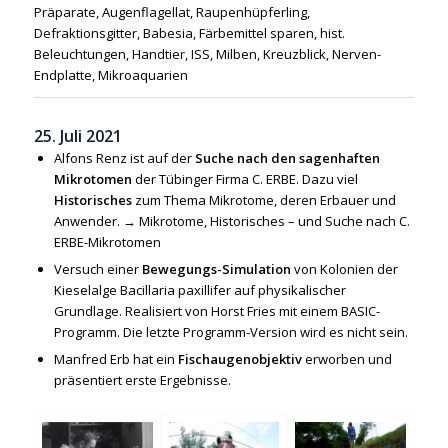
Präparate, Augenflagellat, Raupenhüpferling,
Defraktionsgitter, Babesia, Färbemittel sparen, hist.
Beleuchtungen, Handtier, ISS, Milben, Kreuzblick, Nerven-
Endplatte, Mikroaquarien
25. Juli 2021
Alfons Renz ist auf der
Suche nach den sagenhaften
Mikrotomen
der Tübinger Firma C. ERBE. Dazu viel
Historisches
zum Thema Mikrotome, deren Erbauer und
Anwender. →
Mikrotome, Historisches – und Suche nach C.
ERBE-Mikrotomen
Versuch einer
Bewegungs-Simulation
von Kolonien der
Kieselalge
Bacillaria paxillifer
auf physikalischer
Grundlage. Realisiert von Horst Fries mit einem BASIC-
Programm. Die letzte Programm-Version wird es nicht sein.
Manfred Erb hat ein
Fischaugenobjektiv
erworben und
präsentiert erste Ergebnisse.