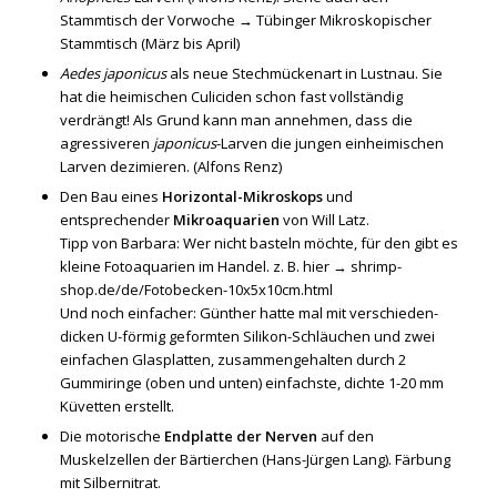
Stammtisch der Vorwoche →
Tübinger Mikroskopischer
Stammtisch (März bis April)
Aedes japonicus
als neue Stechmückenart in Lustnau. Sie
hat die heimischen Culiciden schon fast vollständig
verdrängt! Als Grund kann man annehmen, dass die
agressiveren
japonicus
-Larven die jungen einheimischen
Larven dezimieren. (Alfons Renz)
Den Bau eines
Horizontal-Mikroskops
und
entsprechender
Mikroaquarien
von Will Latz.
Tipp von Barbara: Wer nicht basteln möchte, für den gibt es
kleine Fotoaquarien im Handel. z. B. hier →
shrimp-
shop.de/de/Fotobecken-10x5x10cm.html
Und noch einfacher: Günther hatte mal mit verschieden-
dicken U-förmig geformten Silikon-Schläuchen und zwei
einfachen Glasplatten, zusammengehalten durch 2
Gummiringe (oben und unten) einfachste, dichte 1-20 mm
Küvetten erstellt.
Die motorische
Endplatte der Nerven
auf den
Muskelzellen der Bärtierchen (Hans-Jürgen Lang). Färbung
mit Silbernitrat.