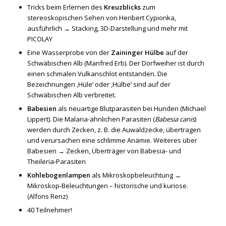
Tricks beim Erlernen des
Kreuzblicks
zum
stereoskopischen Sehen von Heribert Cypionka,
ausführlich →
Stacking, 3D-Darstellung und mehr mit
PICOLAY
Eine Wasserprobe von der
Zaininger Hülbe
auf der
Schwäbischen Alb (Manfred Erb). Der Dorfweiher ist durch
einen schmalen Vulkanschlot entstanden. Die
Bezeichnungen ‚Hüle‘ oder ‚Hülbe‘ sind auf der
Schwäbischen Alb verbreitet.
Babesien
als neuartige Blutparasiten bei Hunden (Michael
Lippert). Die Malaria-ähnlichen Parasiten (
Babesia canis
)
werden durch Zecken, z. B. die Auwaldzecke, übertragen
und verursachen eine schlimme Anämie. Weiteres über
Babesien →
Zecken, Überträger von Babesia- und
Theileria-Parasiten
Kohlebogenlampen
als Mikroskopbeleuchtung →
Mikroskop-Beleuchtungen – historische und kuriose
.
(Alfons Renz)
40 Teilnehmer!