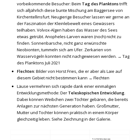
vorbeikommende Besucher: Beim
Tag des Planktons
trifft
sich alljährlich diese bunte Mischung am Baggersee von
Kirchentellinsfurt. Neugierige Besucher lassen wir gerne an
der Faszination der Kleinlebewelt eines Gewässers
teilhaben. Volvox-Algen haben das Wasser des Sees
etwas getrübt. Anopheles-Larven waren (noch) nicht zu
finden. Sonnenbarsche, nicht ganz erwünschte
Neobionten, tummeln sich am Ufer. Zerkarien von
Wasservögeln konnten nicht nachgewiesen werden. →
Tag
des Planktons Juli 2021
Flechten
: Bilder von Horst Fries, die er aber als Laie auf
diesem Gebiet nicht bestimmen kann →
Flechten
Läuse vermehren sich rapide dank einer einmaligen
Entwicklungsmethode: Der
Teleskopischen Entwicklung
.
Dabei können Weibchen zwei Töchter gebären, die bereits
Anlagen zur nächsten Generation haben. Großmutter,
Mutter und Tochter können praktisch in einem Körper
gleichzeitig leben. Siehe Zeichnung in der Galerie.