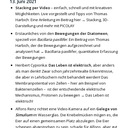
13. Juni 2021
Stacking per Video
– einfach, schnell und mit kreativen
Möglichkeiten. Live vorgestellt und Tipps von Thomas
Harbich. Eine Anleitung im Beitrag hier →
Stacking, 3D-
Darstellung und mehr mit PICOLAY
Erstaunliches von den
Bewegungen der Diatomeen
,
speziell von
Bacillaria paxillifer
. Ein Beitrag von Thomas
Harbich, der die Bewegungen aufgezeichnet und
analysiert hat →
Bacillaria paxillifer, quantitative Erfassung
der Bewegungen
Heribert Cypionka:
Das Leben ist elektrisch
, aber anders
als man denkt! Zwar schon jahrzehntealte Erkenntnisse,
die aber in Lehrbüchern nicht behandelt werden! Das
Membranpotential von Zellen – hier am Beispiel von
Bakterienzellen – ist der entscheidende elektrische
Mechanismus, Protonen zu bewegen →
Das Leben ist
elektrisch!
Alfons Renz richtet eine Video-Kamera auf ein
Gelege von
Simulium
im Wasserglas. Die Kriebelmücken mögen es, die
Eier auf einen gemeinsamen Platz abzulegen. Die Eier
scheinen abgestorben zu sein, schade für Alfons, aber gut