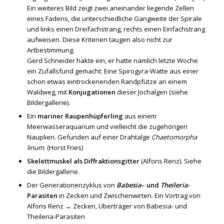
Ein weiteres Bild zeigt zwei aneinander liegende Zellen
eines Fadens, die unterschiedliche Gangweite der Spirale
und links einen Dreifachstrang, rechts einen Einfachstrang
aufweisen. Diese Kriterien taugen also nicht zur
Artbestimmung.
Gerd Schneider hakte ein, er hatte nämlich letzte Woche
ein Zufallsfund gemacht: Eine Spirogyra-Watte aus einer
schon etwas eintrockenenden Randpfütze an einem
Waldweg, mit
Konjugationen
dieser Jochalgen (siehe
Bildergallerie).
Ein
mariner Raupenhüpferling
aus einem
Meerwasseraquarium und vielleicht die zugehörigen
Nauplien. Gefunden auf einer Drahtalge
Chaetomorpha
linum
. (Horst Fries)
Skelettmuskel als Diffraktionsgitter
(Alfons Renz). Siehe
die Bildergallerie.
Der Generationenzyklus von
Babesia
– und
Theileria
-
Parasiten
in Zecken und Zwischenwirten. Ein Vortrag von
Alfons Renz →
Zecken, Überträger von Babesia- und
Theileria-Parasiten