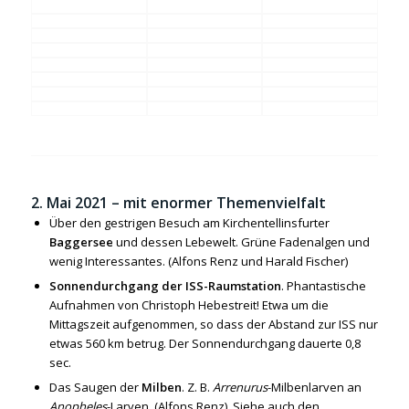
2. Mai 2021 – mit enormer Themenvielfalt
Über den gestrigen Besuch am Kirchentellinsfurter
Baggersee
und dessen Lebewelt. Grüne Fadenalgen und
wenig Interessantes. (Alfons Renz und Harald Fischer)
Sonnendurchgang der ISS-Raumstation
. Phantastische
Aufnahmen von Christoph Hebestreit! Etwa um die
Mittagszeit aufgenommen, so dass der Abstand zur ISS nur
etwas 560 km betrug. Der Sonnendurchgang dauerte 0,8
sec.
Das Saugen der
Milben
. Z. B.
Arrenurus
-Milbenlarven an
Anopheles
-Larven. (Alfons Renz). Siehe auch den