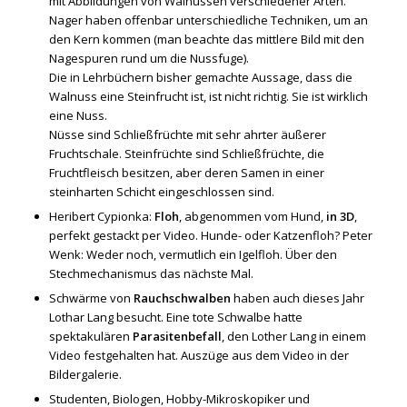
mit Abbildungen von Walnüssen verschiedener Arten.
Nager haben offenbar unterschiedliche Techniken, um an
den Kern kommen (man beachte das mittlere Bild mit den
Nagespuren rund um die Nussfuge).
Die in Lehrbüchern bisher gemachte Aussage, dass die
Walnuss eine Steinfrucht ist, ist nicht richtig. Sie ist wirklich
eine Nuss.
Nüsse sind Schließfrüchte mit sehr ahrter äußerer
Fruchtschale. Steinfrüchte sind Schließfrüchte, die
Fruchtfleisch besitzen, aber deren Samen in einer
steinharten Schicht eingeschlossen sind.
Heribert Cypionka:
Floh
, abgenommen vom Hund,
in 3D
,
perfekt gestackt per Video. Hunde- oder Katzenfloh? Peter
Wenk: Weder noch, vermutlich ein Igelfloh. Über den
Stechmechanismus das nächste Mal.
Schwärme von
Rauchschwalben
haben auch dieses Jahr
Lothar Lang besucht. Eine tote Schwalbe hatte
spektakulären
Parasitenbefall
, den Lother Lang in einem
Video festgehalten hat. Auszüge aus dem Video in der
Bildergalerie.
Studenten, Biologen, Hobby-Mikroskopiker und