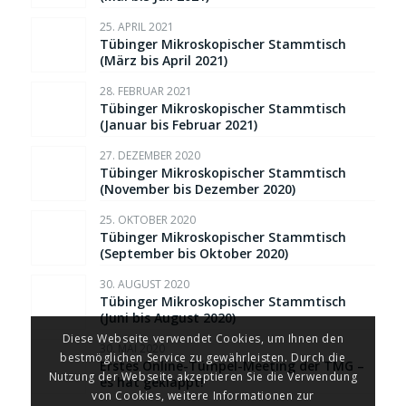
25. APRIL 2021
Tübinger Mikroskopischer Stammtisch
(März bis April 2021)
28. FEBRUAR 2021
Tübinger Mikroskopischer Stammtisch
(Januar bis Februar 2021)
27. DEZEMBER 2020
Tübinger Mikroskopischer Stammtisch
(November bis Dezember 2020)
25. OKTOBER 2020
Tübinger Mikroskopischer Stammtisch
(September bis Oktober 2020)
30. AUGUST 2020
Tübinger Mikroskopischer Stammtisch
(Juni bis August 2020)
Diese Webseite verwendet Cookies, um Ihnen den
30. MAI 2020
bestmöglichen Service zu gewährleisten. Durch die
Erstes Online-Tümpel-Meeting der TMG –
Nutzung der Webseite akzeptieren Sie die Verwendung
es hat geklappt!
von Cookies, weitere Informationen zur