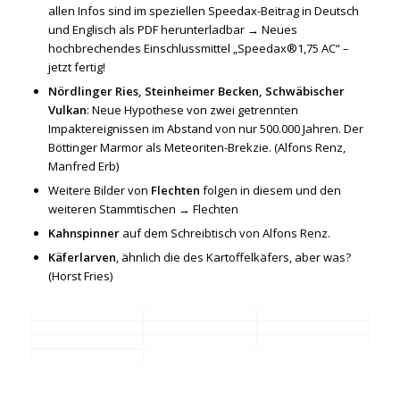
allen Infos sind im speziellen Speedax-Beitrag in Deutsch
und Englisch als PDF herunterladbar →
Neues
hochbrechendes Einschlussmittel „Speedax®1,75 AC“ –
jetzt fertig!
Nördlinger Ries, Steinheimer Becken, Schwäbischer
Vulkan
: Neue Hypothese von zwei getrennten
Impaktereignissen im Abstand von nur 500.000 Jahren. Der
Böttinger Marmor als Meteoriten-Brekzie. (Alfons Renz,
Manfred Erb)
Weitere Bilder von
Flechten
folgen in diesem und den
weiteren Stammtischen →
Flechten
Kahnspinner
auf dem Schreibtisch von Alfons Renz.
Käferlarven
, ähnlich die des Kartoffelkäfers, aber was?
(Horst Fries)