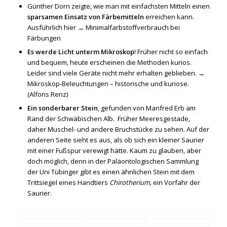
Günther Dorn zeigte, wie man mit einfachsten Mitteln einen
sparsamen Einsatz von Färbemitteln
erreichen kann.
Ausführlich hier →
Minimalfarbstoffverbrauch bei
Färbungen
Es werde Licht unterm Mikroskop
! Früher nicht so einfach
und bequem, heute erscheinen die Methoden kurios.
Leider sind viele Geräte nicht mehr erhalten geblieben. →
Mikroskop-Beleuchtungen – historische und kuriose
.
(Alfons Renz)
Ein sonderbarer Stein
, gefunden von Manfred Erb am
Rand der Schwäbischen Alb. Früher Meeresgestade,
daher Muschel- und andere Bruchstücke zu sehen. Auf der
anderen Seite sieht es aus, als ob sich ein kleiner Saurier
mit einer Fußspur verewigt hätte. Kaum zu glauben, aber
doch möglich, denn in der Paläontologischen Sammlung
der Uni Tübinger gibt es einen ähnlichen Stein mit dem
Trittsiegel eines Handtiers
Chirotherium,
ein Vorfahr der
Saurier.