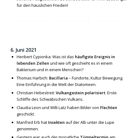
für den häuslichen Frieden!
6. Juni 2021
Heribert Cypionka: Was ist das
häufigste Ereignis in
lebenden Zellen
und wie oft geschieht es in einem
Bakterium und in einem Menschen?
Thomas Harbich:
Bacillaria
– Fundorte, Kultur Bewegung.
Eine Einführung in die Welt der Diatomeen.
Christian Hebestreit:
Vulkangestein polarisiert
. Erste
Schliffe des Schwäbischen Vulkans.
Claudia Leon und Willi Latz haben Bilder von
Flechten
geschickt.
Manfred Erb hat
Insekten
auf der Alb unter die Lupe
genommen.
Gestern war auch der monatliche
Tümpeltermin
am