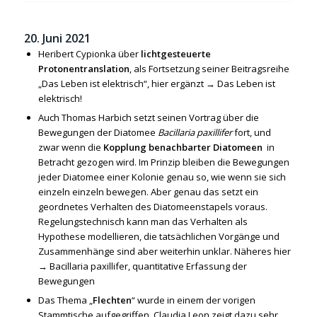
20. Juni 2021
Heribert Cypionka über
lichtgesteuerte
Protonentranslation
, als Fortsetzung seiner Beitragsreihe
„Das Leben ist elektrisch“, hier ergänzt →
Das Leben ist
elektrisch!
Auch Thomas Harbich setzt seinen Vortrag über die
Bewegungen der Diatomee
Bacillaria paxillifer
fort, und
zwar wenn die
Kopplung benachbarter Diatomeen
in
Betracht gezogen wird. Im Prinzip bleiben die Bewegungen
jeder Diatomee einer Kolonie genau so, wie wenn sie sich
einzeln einzeln bewegen. Aber genau das setzt ein
geordnetes Verhalten des Diatomeenstapels voraus.
Regelungstechnisch kann man das Verhalten als
Hypothese modellieren, die tatsächlichen Vorgänge und
Zusammenhänge sind aber weiterhin unklar. Näheres hier
→
Bacillaria paxillifer, quantitative Erfassung der
Bewegungen
Das Thema „
Flechten
“ wurde in einem der vorigen
Stammtische aufgegriffen. Claudia Leon zeigt dazu sehr