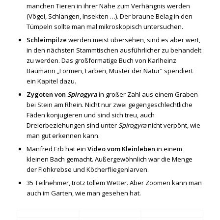
manchen Tieren in ihrer Nähe zum Verhängnis werden
(Vögel, Schlangen, Insekten …). Der braune Belag in den
Tümpeln sollte man mal mikroskopisch untersuchen.
Schleimpilze
werden meist übersehen, sind es aber wert,
in den nächsten Stammtischen ausführlicher zu behandelt
zu werden. Das großformatige Buch von Karlheinz
Baumann „Formen, Farben, Muster der Natur“ spendiert
ein Kapitel dazu.
Zygoten von
Spirogyra
in großer Zahl aus einem Graben
bei Stein am Rhein. Nicht nur zwei gegengeschlechtliche
Fäden konjugieren und sind sich treu, auch
Dreierbeziehungen sind unter
Spirogyra
nicht verpönt, wie
man gut erkennen kann.
Manfred Erb hat ein
Video vom Kleinleben
in einem
kleinen Bach gemacht. Außergewöhnlich war die Menge
der Flohkrebse und Köcherfliegenlarven.
35 Teilnehmer, trotz tollem Wetter. Aber Zoomen kann man
auch im Garten, wie man gesehen hat.