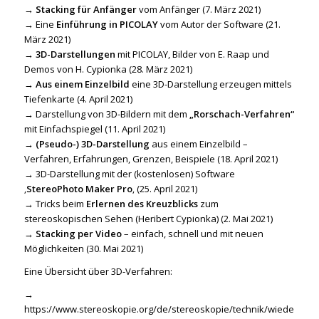
→
Stacking für Anfänger
vom Anfänger (7. März 2021)
→ Eine
Einführung in PICOLAY
vom Autor der Software (21.
März 2021)
→
3D-Darstellungen
mit PICOLAY, Bilder von E. Raap und
Demos von H. Cypionka (28. März 2021)
→
Aus einem Einzelbild
eine 3D-Darstellung erzeugen mittels
Tiefenkarte (4. April 2021)
→ Darstellung von 3D-Bildern mit dem
„Rorschach-Verfahren“
mit Einfachspiegel (11. April 2021)
→
(Pseudo-) 3D-Darstellung
aus einem Einzelbild –
Verfahren, Erfahrungen, Grenzen, Beispiele (18. April 2021)
→ 3D-Darstellung mit der (kostenlosen) Software
‚
StereoPhoto Maker Pro
‚ (25. April 2021)
→ Tricks beim
Erlernen des Kreuzblicks
zum
stereoskopischen Sehen (Heribert Cypionka) (2. Mai 2021)
→
Stacking per Video
– einfach, schnell und mit neuen
Möglichkeiten (30. Mai 2021)
Eine Übersicht über 3D-Verfahren:
→
https://www.stereoskopie.org/de/stereoskopie/technik/wiede