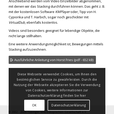
Anschließend werden vom Video Einzelbilder abgenommen,
mit denen wir das Stacking durchführen können. Das geht z. B.
mit der kostenlosen Software
KMPlayer
oder, Tipp von H.
Cypionka und T. Harbich, sogar noch geschickter mit
VirtualDub
, ebenfalls kostenlos.
Videos sind besonders geeignet für lebendige Objekte, die
nicht lange stillhalten.
Eine weitere Anwendungsmöglichkeit ist, Bewegungen mittels
Stacking aufzuzeichnen.
Ausführliche Anleitung von Horst Fries (pdf - 652 kB)
Diese Webseite verwendet Cookies, um Ihnen den
bestmöglichen Service zu gewährleisten. Durch die
Nutzung der Webseite akzeptieren Sie die Verwendung
von Cookies, weitere Informationen zur
Datenschutzerklärung finden Sie hier
OK
Datenschutzerklärung
© 2002 - 2026 Tübinger Mikroskopischen Gesellschaft e.V.