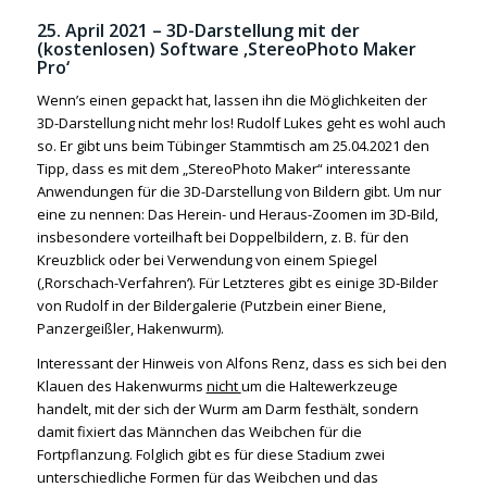
25. April 2021 – 3D-Darstellung mit der
(kostenlosen) Software ‚StereoPhoto Maker
Pro‘
Wenn’s einen gepackt hat, lassen ihn die Möglichkeiten der
3D-Darstellung nicht mehr los! Rudolf Lukes geht es wohl auch
so. Er gibt uns beim Tübinger Stammtisch am 25.04.2021 den
Tipp, dass es mit dem „StereoPhoto Maker“ interessante
Anwendungen für die 3D-Darstellung von Bildern gibt. Um nur
eine zu nennen: Das Herein- und Heraus-Zoomen im 3D-Bild,
insbesondere vorteilhaft bei Doppelbildern, z. B. für den
Kreuzblick oder bei Verwendung von einem Spiegel
(‚Rorschach-Verfahren‘). Für Letzteres gibt es einige 3D-Bilder
von Rudolf in der Bildergalerie (Putzbein einer Biene,
Panzergeißler, Hakenwurm).
Interessant der Hinweis von Alfons Renz, dass es sich bei den
Klauen des Hakenwurms
nicht
um die Haltewerkzeuge
handelt, mit der sich der Wurm am Darm festhält, sondern
damit fixiert das Männchen das Weibchen für die
Fortpflanzung. Folglich gibt es für diese Stadium zwei
unterschiedliche Formen für das Weibchen und das