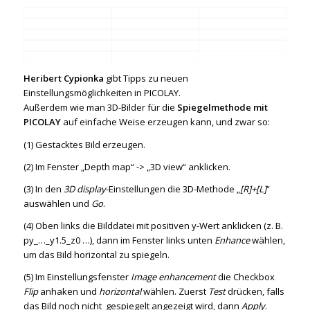
Heribert Cypionka
gibt Tipps zu neuen
Einstellungsmöglichkeiten in PICOLAY.
Außerdem wie man 3D-Bilder für die
Spiegelmethode mit
PICOLAY
auf einfache Weise erzeugen kann, und zwar so:
(1) Gestacktes Bild erzeugen.
(2) Im Fenster „Depth map“ -> „3D view“ anklicken.
(3) In den
3D display
-Einstellungen die 3D-Methode „
[R]+[L]
“
auswählen und
Go
.
(4) Oben links die Bilddatei mit positiven y-Wert anklicken (z. B.
py_…_y1.5_z0 …), dann im Fenster links unten
Enhance
wählen,
um das Bild horizontal zu spiegeln.
(5) Im Einstellungsfenster
Image enhancement
die Checkbox
Flip
anhaken und
horizontal
wählen. Zuerst
Test
drücken, falls
das Bild noch nicht gespiegelt angezeigt wird, dann
Apply
.