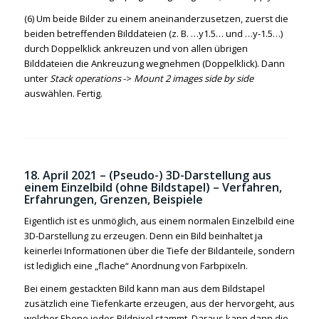
(6) Um beide Bilder zu einem aneinanderzusetzen, zuerst die
beiden betreffenden Bilddateien (z. B. …y1.5… und …y-1.5…)
durch Doppelklick ankreuzen und von allen übrigen
Bilddateien die Ankreuzung wegnehmen (Doppelklick). Dann
unter
Stack operations
->
Mount 2 images side by side
auswählen. Fertig.
18. April 2021 – (Pseudo-) 3D-Darstellung aus
einem Einzelbild (ohne Bildstapel) – Verfahren,
Erfahrungen, Grenzen, Beispiele
Eigentlich
ist es unmöglich, aus einem normalen Einzelbild eine
3D-Darstellung zu erzeugen. Denn ein Bild beinhaltet ja
keinerlei Informationen über die Tiefe der Bildanteile, sondern
ist lediglich eine „flache“ Anordnung von Farbpixeln.
Bei einem gestackten Bild kann man aus dem Bildstapel
zusätzlich eine Tiefenkarte erzeugen, aus der hervorgeht, aus
welcher Ebene jedes Bildpixel stammt. Daraus kann dann die