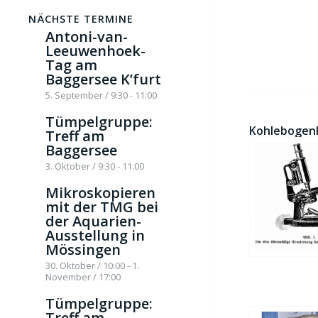
NÄCHSTE TERMINE
Antoni-van-
Leeuwenhoek-
Tag am
Baggersee K’furt
5. September / 9:30
-
11:00
Tümpelgruppe:
Kohlebogenl
Treff am
Baggersee
3. Oktober / 9:30
-
11:00
Mikroskopieren
mit der TMG bei
der Aquarien-
Ausstellung in
Mössingen
30. Oktober / 10:00
-
1.
November / 17:00
Tümpelgruppe:
Treff am