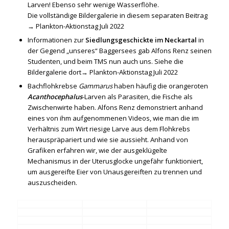
Larven! Ebenso sehr wenige Wasserflöhe.
Die vollständige Bildergalerie in diesem separaten Beitrag
→
Plankton-Aktionstag Juli 2022
Informationen zur
Siedlungsgeschickte im Neckartal
in
der Gegend „unseres“ Baggersees gab Alfons Renz seinen
Studenten, und beim TMS nun auch uns. Siehe die
Bildergalerie dort→
Plankton-Aktionstag Juli 2022
Bachflohkrebse
Gammarus
haben häufig die orangeroten
Acanthocephalus
-Larven als Parasiten, die Fische als
Zwischenwirte haben. Alfons Renz demonstriert anhand
eines von ihm aufgenommenen Videos, wie man die im
Verhältnis zum Wirt riesige Larve aus dem Flohkrebs
herauspräpariert und wie sie aussieht. Anhand von
Grafiken erfahren wir, wie der ausgeklügelte
Mechanismus in der Uterusglocke ungefähr funktioniert,
um ausgereifte Eier von Unausgereiften zu trennen und
auszuscheiden.