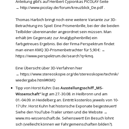
Anleitung gibt’s auf Heribert Cypionkas PICOLAY-Seite
→
http://www.picolay.de/forum/kreuzblick_De.pdf
.
Thomas Harbich bringt noch eine weitere Variante zur 3D-
Betrachtung ins Spiel: Eine Prismenbrille, bei der die beiden
Teilbilder übereinander angeordnet sein müssen. Man
erhält (im Gegensatz zur Analglyphenbrille) ein
farbgetreues Ergebnis. Bei der Firma Perspektrum findet
man einen KMQ 3D-Prismenbetrachter für 5,90 €: →
https://www.perspektrum.de/search?q=kmq
.
Eine Übersicht über 3D-Verfahren hier
→
https://www.stereoskopie.org/de/stereoskopie/technik/
wiedergabe.html#KMQ
Tipp von Horst Kuhn: Das
Ausstellungsschiff „MS-
Wissenschaft“
legt am 27.-30.08. in Heilbronn und am
01.-04.09. in Heidelberg an. Eintritt kostenlos jeweils von 10-
17 Uhr. Horst Kuhn hat historische Exponate beigesteuert!
Siehe den YouTube-Trailer unten und die Website →
www.ms-wissenschaft.de
. Sehenswert! Ein Besuch lohnt
sich (vielleicht können wir Fahrgemeinschaften bilden?).