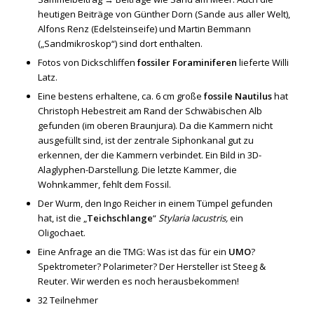
heutigen Beiträge von Günther Dorn (Sande aus aller Welt),
Alfons Renz (Edelsteinseife) und Martin Bemmann
(„Sandmikroskop“) sind dort enthalten.
Fotos von Dickschliffen
fossiler Foraminiferen
lieferte Willi
Latz.
Eine bestens erhaltene, ca. 6 cm große
fossile Nautilus
hat
Christoph Hebestreit am Rand der Schwäbischen Alb
gefunden (im oberen Braunjura). Da die Kammern nicht
ausgefüllt sind, ist der zentrale Siphonkanal gut zu
erkennen, der die Kammern verbindet. Ein Bild in 3D-
Alaglyphen-Darstellung. Die letzte Kammer, die
Wohnkammer, fehlt dem Fossil.
Der Wurm, den Ingo Reicher in einem Tümpel gefunden
hat, ist die „
Teichschlange
“
Stylaria lacustris,
ein
Oligochaet.
Eine Anfrage an die TMG: Was ist das für ein
UMO
?
Spektrometer? Polarimeter? Der Hersteller ist Steeg &
Reuter. Wir werden es noch herausbekommen!
32 Teilnehmer