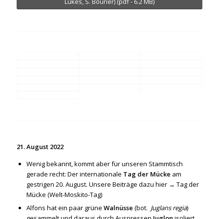
Lukes, S. Bourier) (pdf - 6.2 MB)
21. August 2022
Wenig bekannt, kommt aber für unseren Stammtisch
gerade recht: Der internationale
Tag der Mücke
am
gestrigen 20. August. Unsere Beiträge dazu hier →
Tag der
Mücke (Welt-Moskito-Tag)
Alfons hat ein paar grüne
Walnüsse
(bot.
Juglans regia
)
gesammelt und daraus durch Auspressen
Juglon
isoliert.