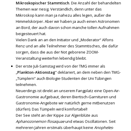
Mikroskopischer Stammtisch
. Die Anzahl der behandelten
Themen war riesig. Verständlich, denn unter das
Mikroskop kann man ja nahezu alles legen, außer die
Himmelskörper. Aber wir haben ja auch einen Astronomen
an Bord, der auch davon schon manche tollen Aufnahmen
beigesteuert hat.
Vielen Dank an an den Initiator und „Moderator“ Alfons
Renz und an alle Teilnehmer des Stammtisches, die dafür
sorgen, dass die aus der Not geborene ZOOM-
Veranstaltung weiterhin lebendig bleibt.
Der erste Juli-Samstag wird von der TMG immer als
„
Plankton-Aktionstag
“ deklariert, an dem neben den TMG-
„Tümplern“ auch Biologie-Studenten der Uni Tübingen
teilnehmen.
Neuerdings ist direkt an unserem Fangplatz eine Open-Air-
Gastronomie aufgebaut, deren Biertisch-Garnituren und
Gastronomie-Angebote wir natürlich gerne mitbenutzen
(dürfen). Das Tümpeln wird komfortabel!
Der See steht an der Kippe zur Algenblüte aus
Aphanozonemon flosaquae
und etwas Oscillatorien. Seit
mehreren Jahren erstmals überhaupt keine
Anopheles
-