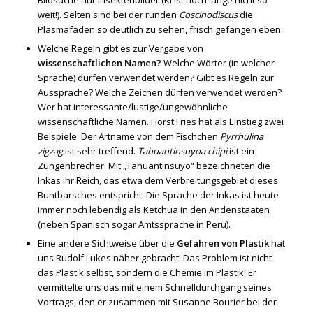
Bildsuche nur Insektenbilder (KI ist noch lange nicht so
weit!). Selten sind bei der runden
Coscinodiscus
die
Plasmafäden so deutlich zu sehen, frisch gefangen eben.
Welche Regeln gibt es zur Vergabe von
wissenschaftlichen
Namen?
Welche Wörter (in welcher
Sprache) dürfen verwendet werden? Gibt es Regeln zur
Aussprache? Welche Zeichen dürfen verwendet werden?
Wer hat interessante/lustige/ungewöhnliche
wissenschaftliche Namen. Horst Fries hat als Einstieg zwei
Beispiele: Der Artname von dem Fischchen
Pyrrhulina
zigzag
ist sehr treffend.
Tahuantinsuyoa chipi
ist ein
Zungenbrecher. Mit „Tahuantinsuyo“ bezeichneten die
Inkas ihr Reich, das etwa dem Verbreitungsgebiet dieses
Buntbarsches entspricht. Die Sprache der Inkas ist heute
immer noch lebendig als Ketchua in den Andenstaaten
(neben Spanisch sogar Amtssprache in Peru).
Eine andere Sichtweise über die
Gefahren von Plastik
hat
uns Rudolf Lukes näher gebracht: Das Problem ist nicht
das Plastik selbst, sondern die Chemie im Plastik! Er
vermittelte uns das mit einem Schnelldurchgang seines
Vortrags, den er zusammen mit Susanne Bourier bei der