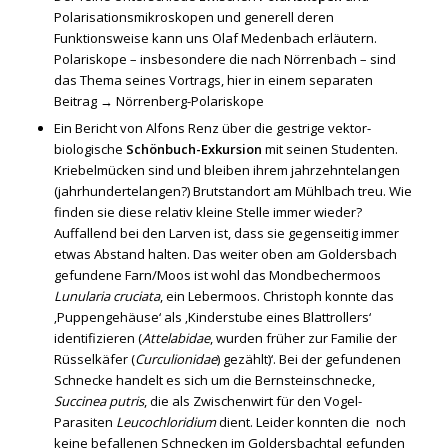
Polarisationsmikroskopen und generell deren
Funktionsweise kann uns Olaf Medenbach erläutern.
Polariskope – insbesondere die nach Nörrenbach – sind
das Thema seines Vortrags, hier in einem separaten
Beitrag →
Nörrenberg-Polariskope
Ein Bericht von Alfons Renz über die gestrige vektor-
biologische
Schönbuch-Exkursion
mit seinen Studenten.
Kriebelmücken sind und bleiben ihrem jahrzehntelangen
(jahrhundertelangen?) Brutstandort am Mühlbach treu. Wie
finden sie diese relativ kleine Stelle immer wieder?
Auffallend bei den Larven ist, dass sie gegenseitig immer
etwas Abstand halten. Das weiter oben am Goldersbach
gefundene Farn/Moos ist wohl das Mondbechermoos
Lunularia cruciata
, ein Lebermoos. Christoph konnte das
‚Puppengehäuse‘ als ‚Kinderstube eines Blattrollers‘
identifizieren (
Attelabidae
, wurden früher zur Familie der
Rüsselkäfer (
Curculionidae
) gezählt)‘. Bei der gefundenen
Schnecke handelt es sich um die Bernsteinschnecke,
Succinea putris
, die als Zwischenwirt für den Vogel-
Parasiten
Leucochloridium
dient. Leider konnten die noch
keine befallenen Schnecken im Goldersbachtal gefunden