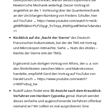
Laserpointer) und erklärt, warum dieses Experiment die
Newton’sche Mechanik widerlegt. Dieser Vortrag ist
angelehnt an die 1. Vorlesung über die Quantenmechanik
an der Uni Erlangen-Nürnberg von Frederic Schuller, hier
auf YouTube →
https://www.youtube.com/watch?v=wUk-
gW8IfR0&list=PLPO5pgr_frzTeqa_thbltYjyw8F9ehw7v&index
=1
Rückblick auf die „Nacht der Sterne“
des Deutsch-
Französichen Kulturinstituts, bei der die TMS mit Vortrag
und Mikroskopen mitmachte. Siehe →
Nuits des étoiles –
Nächte der Sterne (mit der TMG).
Ergänzend zum dortigen Vortrag von Alfons, der u. a. von
den Ähnlichkeiten zwischen Mikro- und Makrokosmos
handelte, empfiehlt Gerd den Vortrag auf YouTube von
Harald Lesch →
https://www.youtube.com/watch?
v=MXPsdsuJ_Xw
Rudolf Lukes findet eine
3D-Ansicht nach dem Kreuzblick-
Verfahren von Heribert Cypionka
genial. Warum wendet
dieses einfache und augenschonende Verfahren offenbar
niemand an? Wir sollten es mal ausprobieren. Eine