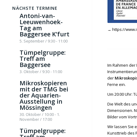
NÄCHSTE TERMINE
Antoni-van-
Leeuwenhoek-
Tag am
→
https://www.
Baggersee K’furt
5. September / 9:30
-
11:00
Tümpelgruppe:
Treff am
Baggersee
Im Rahmen der N
3. Oktober / 9:30
-
11:00
Instrumentieru
der
Mikroskopi
Mikroskopieren
Ferne ein.
mit der TMG bei
der Aquarien-
Um 20:00 Uhr: T
Ausstellung in
Die Welt des un
Mössingen
Dimensionen. N
30. Oktober / 10:00
-
1.
Bilder vom Vort
November / 17:00
Wir lassen Sie 
Tümpelgruppe:
Kunsttrieb des 
Treff am