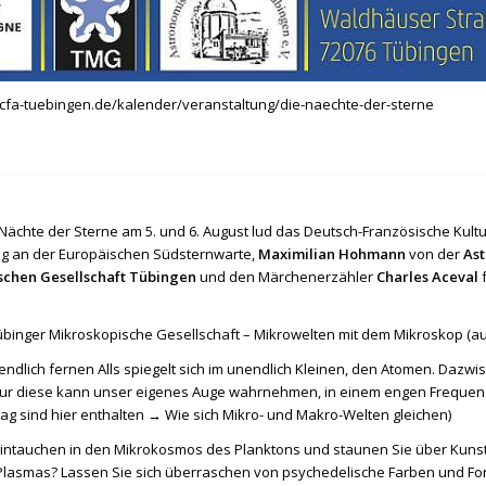
icfa-tuebingen.de/kalender/veranstaltung/die-naechte-der-sterne
ächte der Sterne am 5. und 6. August lud das Deutsch-Französische Kultu
ng an der Europäischen Südsternwarte,
Maximilian Hohmann
von der
As
schen Gesellschaft Tübingen
und den Märchenerzähler
Charles Aceval
f
übinger Mikroskopische Gesellschaft – Mikrowelten mit dem Mikroskop
(a
endlich fernen Alls spiegelt sich im unendlich Kleinen, den Atomen. Dazw
ur diese kann unser eigenes Auge wahrnehmen, in einem engen Frequenzb
rag sind hier enthalten →
Wie sich Mikro- und Makro-Welten gleichen
)
eintauchen in den Mikrokosmos des Planktons und staunen Sie über Kuns
Plasmas? Lassen Sie sich überraschen von psychedelische Farben und For