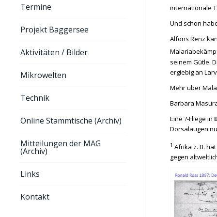
Termine
internationale 
Und schon habe
Projekt Baggersee
Alfons Renz kan
Aktivitäten / Bilder
Malariabekämpfu
seinem Gütle. D
ergiebig an Larv
Mikrowelten
Mehr über Mala
Technik
Barbara Masurat
Eine ?-Fliege in
Online Stammtische (Archiv)
Dorsalaugen nur
Mitteilungen der MAG
1
Afrika z. B. h
(Archiv)
gegen altweltli
Links
Kontakt