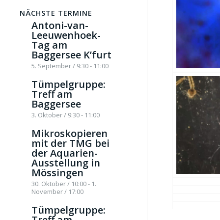
NÄCHSTE TERMINE
Antoni-van-
Leeuwenhoek-
Tag am
Baggersee K’furt
5. September / 9:30
-
11:00
Tümpelgruppe:
Treff am
Baggersee
3. Oktober / 9:30
-
11:00
Mikroskopieren
mit der TMG bei
der Aquarien-
Ausstellung in
Mössingen
30. Oktober / 10:00
-
1.
November / 17:00
Tümpelgruppe:
Treff am