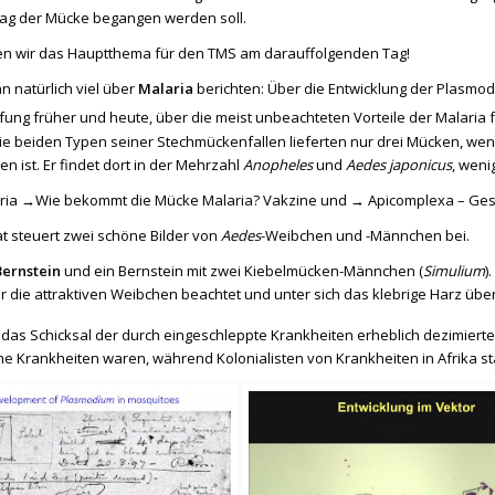
Tag der Mücke begangen werden soll.
n wir das Hauptthema für den TMS am darauffolgenden Tag!
n natürlich viel über
Malaria
berichten: Über die Entwicklung der Plasmo
ng früher und heute, über die meist unbeachteten Vorteile der Malaria für
ie beiden Typen seiner Stechmückenfallen lieferten nur drei Mücken, w
en ist. Er findet dort in der Mehrzahl
Anopheles
und
Aedes japonicus
, weni
ria →
Wie bekommt die Mücke Malaria? Vakzine
und →
Apicomplexa – Gest
 steuert zwei schöne Bilder von
Aedes
-Weibchen und -Männchen bei.
Bernstein
und ein Bernstein mit zwei Kiebelmücken-Männchen (
Simulium
)
 die attraktiven Weibchen beachtet und unter sich das klebrige Harz üb
at das Schicksal der durch eingeschleppte Krankheiten erheblich dezimierte
che Krankheiten waren, während Kolonialisten von Krankheiten in Afrika s