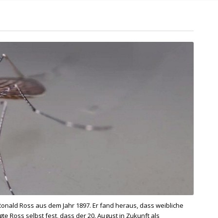
Ronald Ross aus dem Jahr 1897. Er fand heraus, dass weibliche
Ross selbst fest, dass der 20. August in Zukunft als