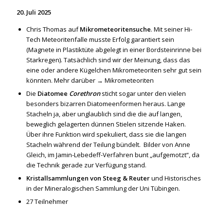
20. Juli 2025
Chris Thomas auf
Mikrometeoritensuche
. Mit seiner Hi-
Tech Meteoritenfalle musste Erfolg garantiert sein
(Magnete in Plastiktüte abgelegt in einer Bordsteinrinne bei
Starkregen). Tatsächlich sind wir der Meinung, dass das
eine oder andere Kügelchen Mikrometeoriten sehr gut sein
könnten. Mehr darüber →
Mikrometeoriten
Die
Diatomee
Corethron
sticht sogar unter den vielen
besonders bizarren Diatomeenformen heraus. Lange
Stacheln ja, aber unglaublich sind die die auf langen,
beweglich gelagerten dünnen Stielen sitzende Haken.
Über ihre Funktion wird spekuliert, dass sie die langen
Stacheln während der Teilung bündelt. Bilder von Anne
Gleich, im Jamin-Lebedeff-Verfahren bunt „aufgemotzt“, da
die Technik gerade zur Verfügung stand.
Kristallsammlungen von Steeg & Reuter
und Historisches
in der Mineralogischen Sammlung der Uni Tübingen.
27 Teilnehmer