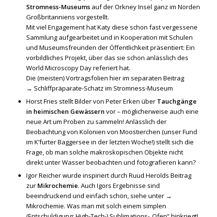
Stromness-Museums
auf der Orkney Insel ganz im Norden
Großbritanniens vorgestellt.
Mit viel Engagement hat Katy diese schon fast vergessene
Sammlung aufgearbeitet und in Kooperation mit Schulen
und Museumsfreunden der Öffentlichkeit präsentiert: Ein
vorbildliches Projekt, über das sie schon anlässlich des
World Microscopy Day referiert hat.
Die (meisten) Vortragsfolien hier im separaten Beitrag
→
Schliffpräparate-Schatz im Stromness-Museum
Horst Fries stellt Bilder von Peter Erken über
Tauchgänge
in heimischen Gewässern
vor – möglicherweise auch eine
neue Art um Proben zu sammeln! Anlässlich der
Beobachtung von Kolonien von Moostierchen (unser Fund
im K’furter Baggersee in der letzten Woche!) stellt sich die
Frage, ob man solche makroskopischen Objekte nicht
direkt unter Wasser beobachten und fotografieren kann?
Igor Reicher wurde inspiriert durch Ruud Herolds Beitrag
zur
Mikrochemie
. Auch Igors Ergebnisse sind
beeindruckend und einfach schön, siehe unter →
Mikrochemie
. Was man mit solch einem simplen
(Entschuldigung: High-Tech-) Sublimations-„Ofen“ hinkriegt!