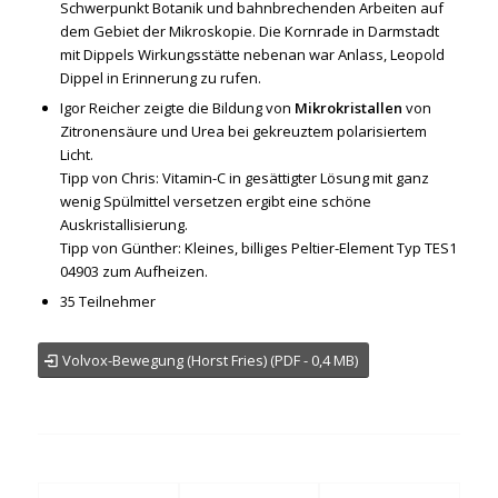
Schwerpunkt Botanik und bahnbrechenden Arbeiten auf
dem Gebiet der Mikroskopie. Die Kornrade in Darmstadt
mit Dippels Wirkungsstätte nebenan war Anlass, Leopold
Dippel in Erinnerung zu rufen.
Igor Reicher zeigte die Bildung von
Mikrokristallen
von
Zitronensäure und Urea bei gekreuztem polarisiertem
Licht.
Tipp von Chris: Vitamin-C in gesättigter Lösung mit ganz
wenig Spülmittel versetzen ergibt eine schöne
Auskristallisierung.
Tipp von Günther: Kleines, billiges Peltier-Element Typ TES1
04903 zum Aufheizen.
35 Teilnehmer
Volvox-Bewegung (Horst Fries) (PDF - 0,4 MB)