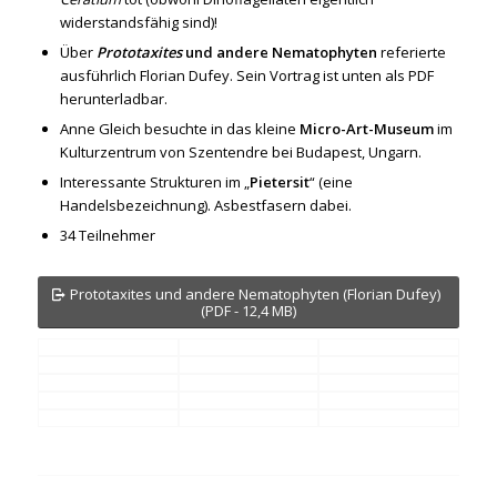
widerstandsfähig sind)!
Über
Prototaxites
und andere Nematophyten
referierte
ausführlich Florian Dufey. Sein Vortrag ist unten als PDF
herunterladbar.
Anne Gleich besuchte in das kleine
Micro-Art-Museum
im
Kulturzentrum von Szentendre bei Budapest, Ungarn.
Interessante Strukturen im „
Pietersit
“ (eine
Handelsbezeichnung). Asbestfasern dabei.
34 Teilnehmer
Prototaxites und andere Nematophyten (Florian Dufey)
(PDF - 12,4 MB)