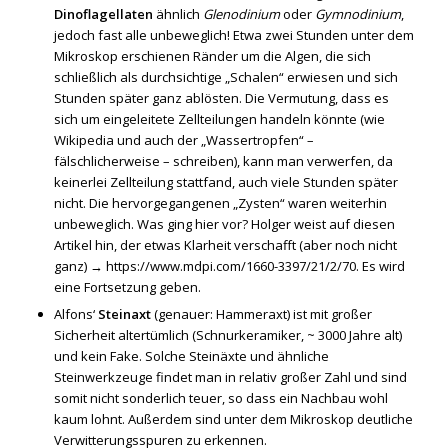
Dinoflagellaten
ähnlich
Glenodinium
oder
Gymnodinium
,
jedoch fast alle unbeweglich! Etwa zwei Stunden unter dem
Mikroskop erschienen Ränder um die Algen, die sich
schließlich als durchsichtige „Schalen“ erwiesen und sich
Stunden später ganz ablösten. Die Vermutung, dass es
sich um eingeleitete Zellteilungen handeln könnte (wie
Wikipedia und auch der „Wassertropfen“ –
fälschlicherweise – schreiben), kann man verwerfen, da
keinerlei Zellteilung stattfand, auch viele Stunden später
nicht. Die hervorgegangenen „Zysten“ waren weiterhin
unbeweglich. Was ging hier vor? Holger weist auf diesen
Artikel hin, der etwas Klarheit verschafft (aber noch nicht
ganz) →
https://www.mdpi.com/1660-3397/21/2/70
. Es wird
eine Fortsetzung geben.
Alfons‘
Steinaxt
(genauer: Hammeraxt) ist mit großer
Sicherheit altertümlich (Schnurkeramiker, ~ 3000 Jahre alt)
und kein Fake. Solche Steinäxte und ähnliche
Steinwerkzeuge findet man in relativ großer Zahl und sind
somit nicht sonderlich teuer, so dass ein Nachbau wohl
kaum lohnt. Außerdem sind unter dem Mikroskop deutliche
Verwitterungsspuren zu erkennen.