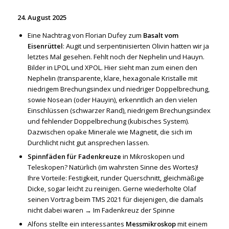
24. August 2025
Eine Nachtrag von Florian Dufey zum
Basalt vom
Eisenrüttel
: Augit und serpentinisierten Olivin hatten wir ja
letztes Mal gesehen. Fehlt noch der Nephelin und Hauyn.
Bilder in LPOL und XPOL. Hier sieht man zum einen den
Nephelin (transparente, klare, hexagonale Kristalle mit
niedrigem Brechungsindex und niedriger Doppelbrechung,
sowie Nosean (oder Hauyin), erkenntlich an den vielen
Einschlüssen (schwarzer Rand), niedrigem Brechungsindex
und fehlender Doppelbrechung (kubisches System).
Dazwischen opake Minerale wie Magnetit, die sich im
Durchlicht nicht gut ansprechen lassen.
Spinnfäden für Fadenkreuze
in Mikroskopen und
Teleskopen? Natürlich (im wahrsten Sinne des Wortes)!
Ihre Vorteile: Festigkeit, runder Querschnitt, gleichmäßige
Dicke, sogar leicht zu reinigen. Gerne wiederholte Olaf
seinen Vortrag beim TMS 2021 für diejenigen, die damals
nicht dabei waren →
Im Fadenkreuz der Spinne
Alfons stellte ein interessantes
Messmikroskop
mit einem