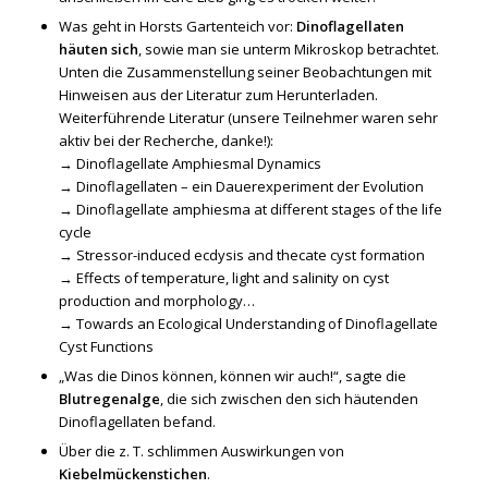
Was geht in Horsts Gartenteich vor:
Dinoflagellaten
häuten sich
, sowie man sie unterm Mikroskop betrachtet.
Unten die Zusammenstellung seiner Beobachtungen mit
Hinweisen aus der Literatur zum Herunterladen.
Weiterführende Literatur (unsere Teilnehmer waren sehr
aktiv bei der Recherche, danke!):
→
Dinoflagellate Amphiesmal Dynamics
→
Dinoflagellaten – ein Dauerexperiment der Evolution
→
Dinoflagellate amphiesma at different stages of the life
cycle
→
Stressor-induced ecdysis and thecate cyst formation
→
Effects of temperature, light and salinity on cyst
production and morphology…
→
Towards an Ecological Understanding of Dinoflagellate
Cyst Functions
„Was die Dinos können, können wir auch!“, sagte die
Blutregenalge
, die sich zwischen den sich häutenden
Dinoflagellaten befand.
Über die z. T. schlimmen Auswirkungen von
Kiebelmückenstichen
.