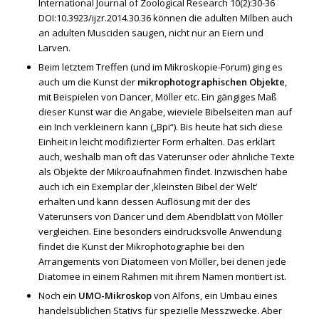
International Journal of Zoological Research 10(2):30-36
DOI:10.3923/ijzr.2014.30.36 können die adulten Milben auch
an adulten Musciden saugen, nicht nur an Eiern und
Larven.
Beim letztem Treffen (und im Mikroskopie-Forum) ging es
auch um die Kunst der
mikrophotographischen Objekte
,
mit Beispielen von Dancer, Möller etc. Ein gängiges Maß
dieser Kunst war die Angabe, wieviele Bibelseiten man auf
ein Inch verkleinern kann („Bpi“). Bis heute hat sich diese
Einheit in leicht modifizierter Form erhalten. Das erklärt
auch, weshalb man oft das Vaterunser oder ähnliche Texte
als Objekte der Mikroaufnahmen findet. Inzwischen habe
auch ich ein Exemplar der ‚kleinsten Bibel der Welt‘
erhalten und kann dessen Auflösung mit der des
Vaterunsers von Dancer und dem Abendblatt von Möller
vergleichen. Eine besonders eindrucksvolle Anwendung
findet die Kunst der Mikrophotographie bei den
Arrangements von Diatomeen von Möller, bei denen jede
Diatomee in einem Rahmen mit ihrem Namen montiert ist.
Noch ein
UMO-Mikroskop
von Alfons, ein Umbau eines
handelsüblichen Stativs für spezielle Messzwecke. Aber