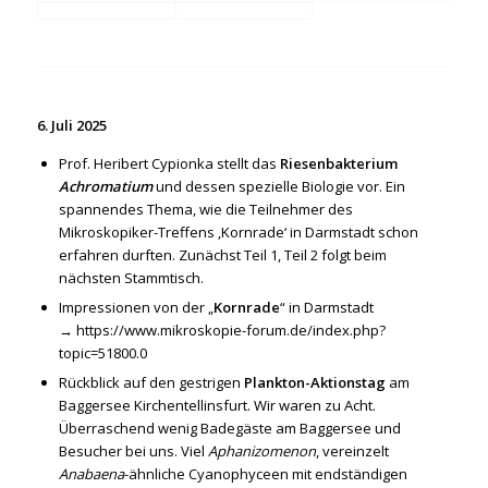
6. Juli 2025
Prof. Heribert Cypionka stellt das
Riesenbakterium
Achromatium
und dessen spezielle Biologie vor. Ein
spannendes Thema, wie die Teilnehmer des
Mikroskopiker-Treffens ‚Kornrade‘ in Darmstadt schon
erfahren durften. Zunächst Teil 1, Teil 2 folgt beim
nächsten Stammtisch.
Impressionen von der „
Kornrade
“ in Darmstadt
→
https://www.mikroskopie-forum.de/index.php?
topic=51800.0
Rückblick auf den gestrigen
Plankton-Aktionstag
am
Baggersee Kirchentellinsfurt. Wir waren zu Acht.
Überraschend wenig Badegäste am Baggersee und
Besucher bei uns. Viel
Aphanizomenon
, vereinzelt
Anabaena
-ähnliche Cyanophyceen mit endständigen