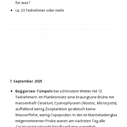
für was?
ca. 23 Teilnehmer oder mehr
7. September 2025
Baggersee-Tümpeln
bei schönstem Wetter mit 12
Teilnehmern. Im Planktonnetz eine braungrüne Brühe mit
massenhaft
Ceratium
, Cyanophyceen (
Nostoc
,
Microcystis
),
auffallend wenig Zooplankton (praktisch keine
Wasserflöhe, wenig Copepoden. In der im Marmeladenglas
mitgenommenen Probe waren am nächsten Tag alle
Ceratium
tot (obwohl Dinoflagellaten eigentlich