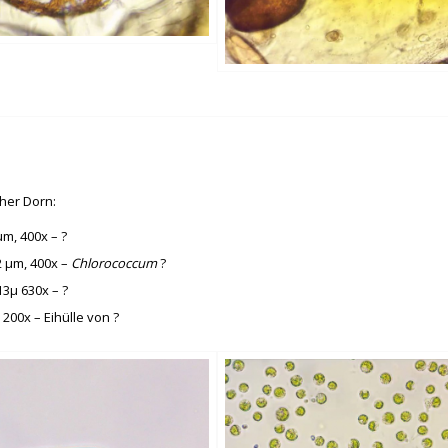
her Dorn:
 μm, 400x – ?
,2 μm, 400x –
Chlorococcum
?
 13μ 630x – ?
μ 200x – Eihülle von ?