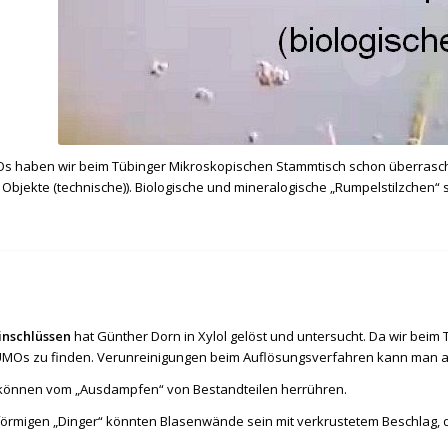
s haben wir beim Tübinger Mikroskopischen Stammtisch schon überrasc
Objekte (technische)
). Biologische und mineralogische „Rumpelstilzchen“
Einschlüssen
hat Günther Dorn in Xylol gelöst und untersucht. Da wir beim T
UMOs zu finden. Verunreinigungen beim Auflösungsverfahren kann man au
 können vom „Ausdampfen“ von Bestandteilen herrühren.
förmigen „Dinger“ könnten Blasenwände sein mit verkrustetem Beschlag, 