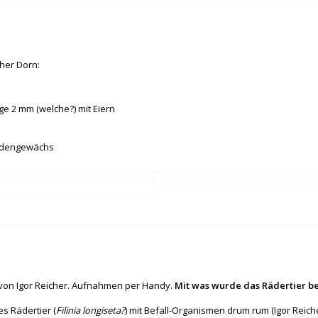
her Dorn:
iege 2 mm (welche?) mit Eiern
oldengewächs
von Igor Reicher. Aufnahmen per Handy.
Mit was wurde das Rädertier be
tes Rädertier (
Filinia longiseta?
) mit Befall-Organismen drum rum (Igor Reich