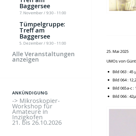
Baggersee
7. November / 9:30
-
11:00
Tümpelgruppe:
Treff am
Baggersee
5. Dezember / 9:30
-
11:00
25. Mai 2025
Alle Veranstaltungen
anzeigen
UMOs von Günt
Bild 063 : 45
Bild 064 : 12
Bild 065a-c :
ANKÜNDIGUNG
Bild 066 : 42
-> Mikroskopier-
Workshop für
Amateure in
Inzigkofen
21. bis 26.10.2026