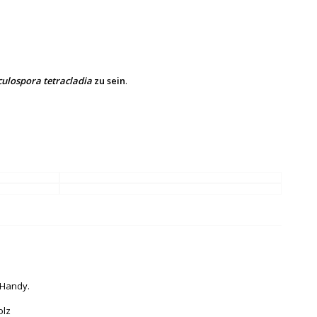
culospora tetracladia
zu sein
.
 Handy.
olz