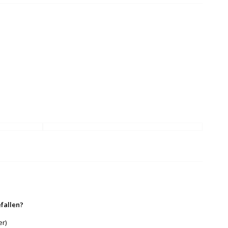
fallen?
er)