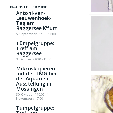
NÄCHSTE TERMINE
Antoni-van-
Leeuwenhoek-
Tag am
Baggersee K’furt
5. September / 9:30
-
11:00
Tümpelgruppe:
Treff am
Baggersee
3. Oktober / 9:30
-
11:00
Mikroskopieren
mit der TMG bei
der Aquarien-
Ausstellung in
Mössingen
30. Oktober / 10:00
-
1.
November / 17:00
Tümpelgruppe:
Treff am