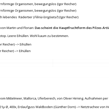
ternförmige Organismen, bewegungslos (Igor Reicher)
ternförmige Organismen, bewegungslos (Igor Reicher)
och lebendes Rädertier (
Filinia longiseta?
) (Igor Reicher)
 von Martin und Florian:
Das scheint die Hauptfruchtform des Pilzes
Arti
otop. Leere Eihüllen. Wohl kaum zu bestimmen.
gor Reicher) –> Eihüllen
or Reicher) –> Eihüllen
om Mittelmeer, Mallorca, Uferbereich, von Oliver Hirning. Aufnahmen per
a. 21μ Ø, 400x, Erdaufguss Waldboden (Günther Dorn) –> Netztrachee von H