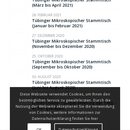
(März bis April 2021)
28. FEBRUAR 2021
Tübinger Mikroskopischer Stammtisch
(Januar bis Februar 2021)
27. DEZEMBER 2020
Tübinger Mikroskopischer Stammtisch
(November bis Dezember 2020)
25. OKTOBER 2020
Tübinger Mikroskopischer Stammtisch
(September bis Oktober 2020)
30. AUGUST 2020
Tübinger Mikroskopischer Stammtisch
(Juni bis August 2020)
Diese Webseite verwendet Cookies, um Ihnen den
30. MAI 2020
bestmöglichen Service zu gewährleisten. Durch die
Erstes Online-Tümpel-Meeting der TMG –
Nutzung der Webseite akzeptieren Sie die Verwendung
es hat geklappt!
von Cookies, weitere Informationen zur
Datenschutzerklärung finden Sie hier
OK
Datenschutzerklärung