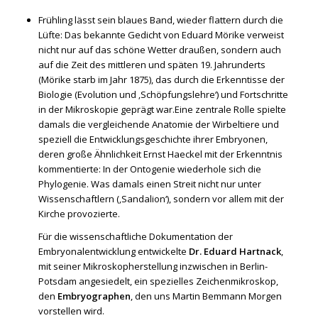
Frühling lässt sein blaues Band, wieder flattern durch die
Lüfte: Das bekannte Gedicht von Eduard Mörike verweist
nicht nur auf das schöne Wetter draußen, sondern auch
auf die Zeit des mittleren und späten 19. Jahrunderts
(Mörike starb im Jahr 1875), das durch die Erkenntisse der
Biologie (Evolution und ‚Schöpfungslehre‘) und Fortschritte
in der Mikroskopie geprägt war.Eine zentrale Rolle spielte
damals die vergleichende Anatomie der Wirbeltiere und
speziell die Entwicklungsgeschichte ihrer Embryonen,
deren große Ähnlichkeit Ernst Haeckel mit der Erkenntnis
kommentierte: In der Ontogenie wiederhole sich die
Phylogenie. Was damals einen Streit nicht nur unter
Wissenschaftlern (‚Sandalion‘), sondern vor allem mit der
Kirche provozierte.
Für die wissenschaftliche Dokumentation der
Embryonalentwicklung entwickelte
Dr. Eduard Hartnack
,
mit seiner Mikroskopherstellung inzwischen in Berlin-
Potsdam angesiedelt, ein spezielles Zeichenmikroskop,
den
Embryographen
, den uns Martin Bemmann Morgen
vorstellen wird.