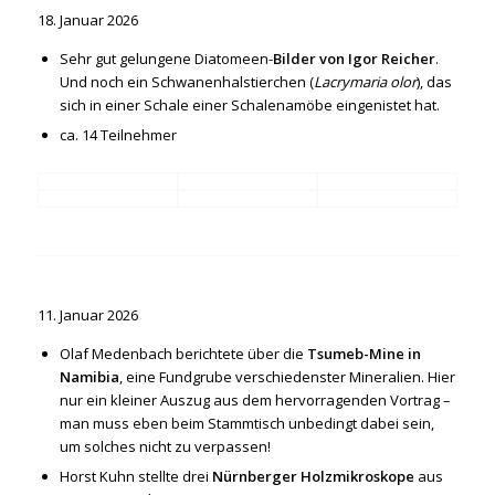
18. Januar 2026
Sehr gut gelungene Diatomeen-
Bilder von Igor Reicher
.
Und noch ein Schwanenhalstierchen (
Lacrymaria olor
), das
sich in einer Schale einer Schalenamöbe eingenistet hat.
ca. 14 Teilnehmer
11. Januar 2026
Olaf Medenbach berichtete über die
Tsumeb-Mine in
Namibia
, eine Fundgrube verschiedenster Mineralien. Hier
nur ein kleiner Auszug aus dem hervorragenden Vortrag –
man muss eben beim Stammtisch unbedingt dabei sein,
um solches nicht zu verpassen!
Horst Kuhn stellte drei
Nürnberger Holzmikroskope
aus