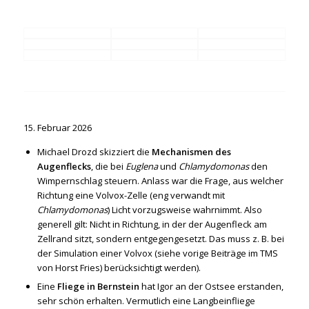
15. Februar 2026
Michael Drozd skizziert die
Mechanismen des
Augenflecks
, die bei
Euglena
und
Chlamydomonas
den
Wimpernschlag steuern. Anlass war die Frage, aus welcher
Richtung eine Volvox-Zelle (eng verwandt mit
Chlamydomonas
) Licht vorzugsweise wahrnimmt. Also
generell gilt: Nicht in Richtung, in der der Augenfleck am
Zellrand sitzt, sondern entgegengesetzt. Das muss z. B. bei
der Simulation einer Volvox (siehe vorige Beiträge im TMS
von Horst Fries) berücksichtigt werden).
Eine
Fliege in Bernstein
hat Igor an der Ostsee erstanden,
sehr schön erhalten. Vermutlich eine Langbeinfliege