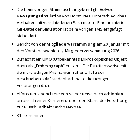
Die beim vorigen Stammtisch angekündigte
Volvox-
Bewegungssimulation
von Horst Fries. Unterschiedliches
Verhalten mit verschiedenen Parametern. Eine animierte
GIF-Datei der Simulation ist beim vorigen TMS eingefügt,
siehe dort.
Bericht von der
Mitgliederversammlung
am 20. Januar mit
den Vorstandswahlen →
Mitgliederversammlung 2026
Zunächst ein UMO (Unbekanntes Mikroskopisches Objekt),
dann als „
Embryograph
“ enttarnt. Die Funktionsweise mit
dem dreieckigen Prisma war früher z. T. falsch
beschrieben. Olaf Medenbach hatte die richtigen
Erklärungen dazu.
Alfons Renz berichtete von seiner Reise nach
Äthiopien
anlässlich einer Konferenz über den Stand der Forschung
zur
Flussblindheit
Onchozerkose.
31 Teilnehmer