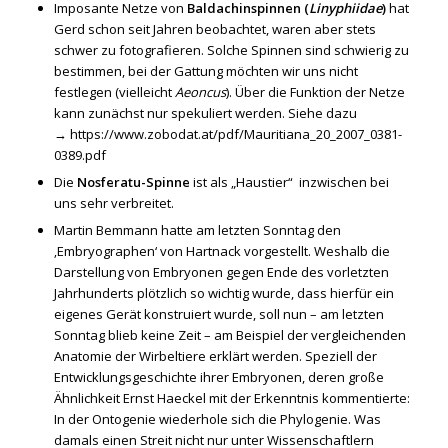
Imposante Netze von
Baldachinspinnen (
Linyphiidae
)
hat
Gerd schon seit Jahren beobachtet, waren aber stets
schwer zu fotografieren. Solche Spinnen sind schwierig zu
bestimmen, bei der Gattung möchten wir uns nicht
festlegen (vielleicht
Aeoncus
). Über die Funktion der Netze
kann zunächst nur spekuliert werden. Siehe dazu
→
https://www.zobodat.at/pdf/Mauritiana_20_2007_0381-
0389.pdf
Die
Nosferatu-Spinne
ist als „Haustier“ inzwischen bei
uns sehr verbreitet.
Martin Bemmann hatte am letzten Sonntag den
‚Embryographen‘ von Hartnack vorgestellt. Weshalb die
Darstellung von Embryonen gegen Ende des vorletzten
Jahrhunderts plötzlich so wichtig wurde, dass hierfür ein
eigenes Gerät konstruiert wurde, soll nun – am letzten
Sonntag blieb keine Zeit – am Beispiel der vergleichenden
Anatomie der Wirbeltiere erklärt werden. Speziell der
Entwicklungsgeschichte ihrer Embryonen, deren große
Ähnlichkeit Ernst Haeckel mit der Erkenntnis kommentierte:
In der Ontogenie wiederhole sich die Phylogenie. Was
damals einen Streit nicht nur unter Wissenschaftlern