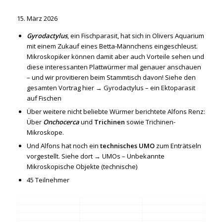
15. März 2026
Gyrodactylus
, ein Fischparasit, hat sich in Olivers Aquarium
mit einem Zukauf eines Betta-Männchens eingeschleust.
Mikroskopiker können damit aber auch Vorteile sehen und
diese interessanten Plattwürmer mal genauer anschauen
– und wir provitieren beim Stammtisch davon! Siehe den
gesamten Vortrag hier →
Gyrodactylus – ein Ektoparasit
auf Fischen
Über weitere nicht beliebte Würmer berichtete Alfons Renz:
Über
Onchocerca
und
Trichinen
sowie Trichinen-
Mikroskope.
Und Alfons hat noch ein
technisches UMO
zum Enträtseln
vorgestellt. Siehe dort →
UMOs – Unbekannte
Mikroskopische Objekte (technische)
45 Teilnehmer