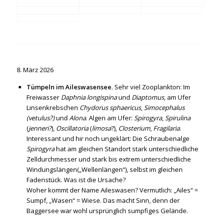
8. März 2026
Tümpeln im Aileswasensee
. Sehr viel Zooplankton: Im
Freiwasser
Daphnia longispina
und
Diaptomus
, am Ufer
Linsenkrebschen
Chydorus sphaericus
,
Simocephalus
(vetulus?)
und
Alona
. Algen am Ufer:
Spirogyra
,
Spirulina
(
jenneri?
),
Oscillatoria
(
limosa
?),
Closterium
,
Fragilaria
.
Interessant und hir noch ungeklärt: Die Schraubenalge
Spirogyra
hat am gleichen Standort stark unterschiedliche
Zelldurchmesser und stark bis extrem unterschiedliche
Windungslängen(„Wellenlängen“), selbst im gleichen
Fadenstück. Was ist die Ursache?
Woher kommt der Name Aileswasen? Vermutlich: „Ailes“ =
Sumpf, „Wasen“ = Wiese. Das macht Sinn, denn der
Baggersee war wohl ursprünglich sumpfiges Gelände.