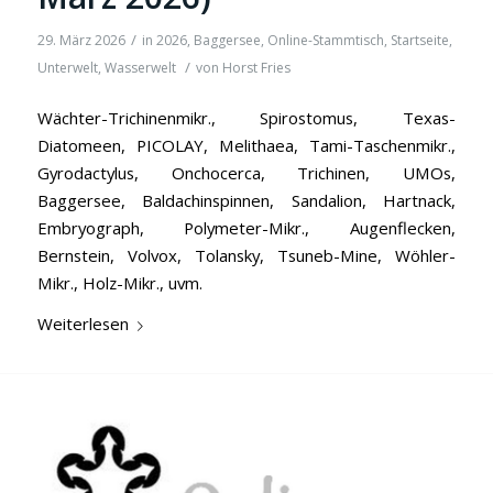
/
29. März 2026
in
2026
,
Baggersee
,
Online-Stammtisch
,
Startseite
,
/
Unterwelt
,
Wasserwelt
von
Horst Fries
Wächter-Trichinenmikr., Spirostomus, Texas-
Diatomeen, PICOLAY, Melithaea, Tami-Taschenmikr.,
Gyrodactylus, Onchocerca, Trichinen, UMOs,
Baggersee, Baldachinspinnen, Sandalion, Hartnack,
Embryograph, Polymeter-Mikr., Augenflecken,
Bernstein, Volvox, Tolansky, Tsuneb-Mine, Wöhler-
Mikr., Holz-Mikr., uvm.
Weiterlesen