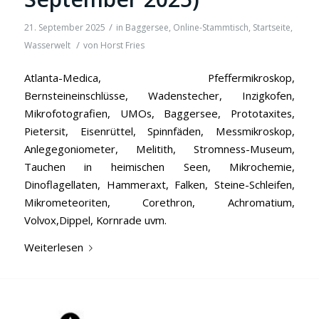
/
21. September 2025
in
Baggersee
,
Online-Stammtisch
,
Startseite
,
/
Wasserwelt
von
Horst Fries
Atlanta-Medica, Pfeffermikroskop,
Bernsteineinschlüsse, Wadenstecher, Inzigkofen,
Mikrofotografien, UMOs, Baggersee, Prototaxites,
Pietersit, Eisenrüttel, Spinnfäden, Messmikroskop,
Anlegegoniometer, Melitith, Stromness-Museum,
Tauchen in heimischen Seen, Mikrochemie,
Dinoflagellaten, Hammeraxt, Falken, Steine-Schleifen,
Mikrometeoriten, Corethron, Achromatium,
Volvox,Dippel, Kornrade uvm.
Weiterlesen