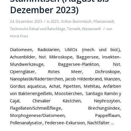
Dezember 2023)
/
24. Dezember 2023
in
2023
,
Online-Stammtisch
,
Pflanzenwelt
,
/
Technische Rätsel und Ratschläge
,
Tierwelt
,
Wasserwelt
von
Horst Fries
Diatomeen, Radiolarien, UMOs (mech. und biol.),
Achsenbilder, hist. Mikroskope, Baggersee, Insekten-
Mundwerkzeuge, Baggersee-Plankton, hist.
Operngläser, Rotes Meer, Dichroskope,
Nanoplastik/Rädertierchen, Jacob Hildenbrand, Wanzen,
Gordius aquaticus, Achat, Pipetten, Mehltau, Anfärben
von Bakteriengeißeln, Moostierchen, Santiago Ramón y
Cajal, Chevalier Kästchen, Nephrozyten,
Flagellaten/Schmeißfliege, Brechungsindex,
Morphogenese/Diatomeen, Pappelflaum,
Pollenanalysator, Federsee-Exkursion, Nachtfalter …