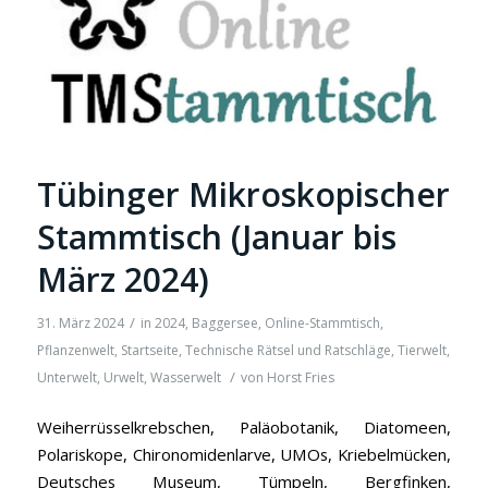
Tübinger Mikroskopischer
Stammtisch (Januar bis
März 2024)
/
31. März 2024
in
2024
,
Baggersee
,
Online-Stammtisch
,
Pflanzenwelt
,
Startseite
,
Technische Rätsel und Ratschläge
,
Tierwelt
,
/
Unterwelt
,
Urwelt
,
Wasserwelt
von
Horst Fries
Weiherrüsselkrebschen, Paläobotanik, Diatomeen,
Polariskope, Chironomidenlarve, UMOs, Kriebelmücken,
Deutsches Museum, Tümpeln, Bergfinken,