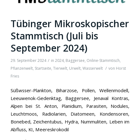
Tübinger Mikroskopischer
Stammtisch (Juli bis
September 2024)
/
29. September 2024
in
2024
,
Baggersee
,
Online-Stammtisch
,
/
Pflanzenwelt
,
Startseite
,
Tierwelt
,
Urwelt
,
Wasserwelt
von
Horst
Fries
Süßwsser-Plankton, Biharzose, Pollen, Wellenmodell,
Leeuwenok-Gedenktag, Baggersee, Jenaval Kontras,
Alpen bei St. Anton, Planidium, Parasiten, Nodules,
Leuchtmoos, Radiolarien, Diatomeen, Kondensoren,
Bonebed, Zeichentubus, Hydra, Nummuliten, Leben im
Abfluss, KI, Meereskrokodil