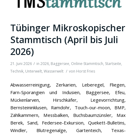
Tübinger Mikroskopischer
Stammtisch (April bis Juli
2026)
/
21. Juni 2026
in
2026
,
Baggersee
,
Online-Stammtisch
,
Startseite
,
/
Technik
,
Unterwelt
,
Wasserwelt
von
Horst Fries
Abwasserreinigung, Zerkarien, Leberegel, Fliegen,
Farn-Sporangien und Indusien, Baggersee, Efeu,
Mückenlarven, Hirschkäfer, Legevorrichtung,
Bernsteininklusen, Ramdohr, Touch-our-moon, BMP,
Zählkammern, Messbalken, Buchsbaumzünsler, Max
Berek, Sand, Federsee-Exkursion, Quekett-Bulletins,
Windler, Blutregenalge, Gartenteich, Texas-