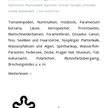
Stammtisch
,
Pflanzenwelt
,
Startseite
,
Technik
,
Tierwelt
,
Unterwelt
,
/
Urwelt
,
Wasserwelt
von
Horst Fries
Tomatenpollen, Nummuliten, Holzbock, Paramecium
bursaria, Läuse, Kernspeicher, Prototaxites,
Blattschneiderbienen, Foraminiferen, Dosados Canon,
foss. Seelilien und Haarsterne, Nusplinger Plattenkalk,
Wasserpfalnzen und Algen, Spintharikop, Wasserfloh-
Parasiten, Federsee, Zecke, Prager Nat. Museum, Tüb.
Kulturnacht, Polarlichter, Blütenfarbübergamg,
Brechungsindes u. v. m.
Weiterlesen