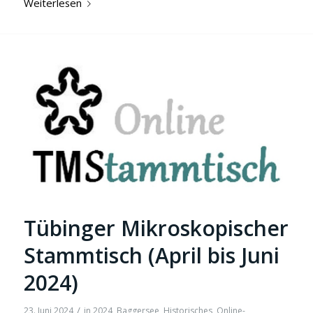
Weiterlesen
Tübinger Mikroskopischer
Stammtisch (April bis Juni
2024)
/
23. Juni 2024
in
2024
,
Baggersee
,
Historisches
,
Online-