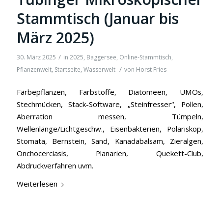
Stammtisch (Januar bis
März 2025)
/
30. März 2025
in
2025
,
Baggersee
,
Online-Stammtisch
,
/
Pflanzenwelt
,
Startseite
,
Wasserwelt
von
Horst Fries
Färbepflanzen, Farbstoffe, Diatomeen, UMOs,
Stechmücken, Stack-Software, „Steinfresser“, Pollen,
Aberration messen, Tümpeln,
Wellenlänge/Lichtgeschw., Eisenbakterien, Polariskop,
Stomata, Bernstein, Sand, Kanadabalsam, Zieralgen,
Onchocerciasis, Planarien, Quekett-Club,
Abdruckverfahren uvm.
Weiterlesen