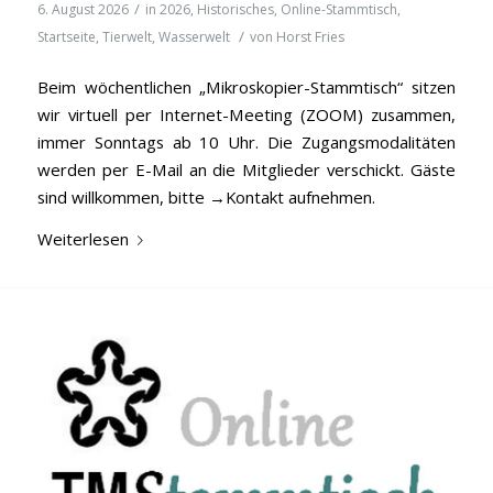
/
6. August 2026
in
2026
,
Historisches
,
Online-Stammtisch
,
/
Startseite
,
Tierwelt
,
Wasserwelt
von
Horst Fries
Beim wöchentlichen „Mikroskopier-Stammtisch“ sitzen
wir virtuell per Internet-Meeting (ZOOM) zusammen,
immer Sonntags ab 10 Uhr. Die Zugangsmodalitäten
werden per E-Mail an die Mitglieder verschickt. Gäste
sind willkommen, bitte →Kontakt aufnehmen.
Weiterlesen