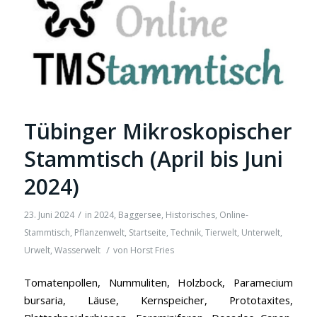
Tübinger Mikroskopischer
Stammtisch (April bis Juni
2024)
/
23. Juni 2024
in
2024
,
Baggersee
,
Historisches
,
Online-
Stammtisch
,
Pflanzenwelt
,
Startseite
,
Technik
,
Tierwelt
,
Unterwelt
,
/
Urwelt
,
Wasserwelt
von
Horst Fries
Tomatenpollen, Nummuliten, Holzbock, Paramecium
bursaria, Läuse, Kernspeicher, Prototaxites,