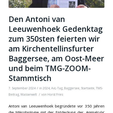
Den Antoni van
Leeuwenhoek Gedenktag
zum 350sten feierten wir
am Kirchentellinsfurter
Baggersee, am Oost-Meer
und beim TMG-ZOOM-
Stammtisch
/
7. September 2024
in
2024
,
AvL-Tag
,
Baggersee
,
Startseite
,
TMS-
/
Beitrag
,
Wasserwelt
von
Horst Fries
Antoni van Leeuwenhoek begründete vor 350 Jahren
die Mikrobiologie mit der Entdeckung der ‚Animalcula‘