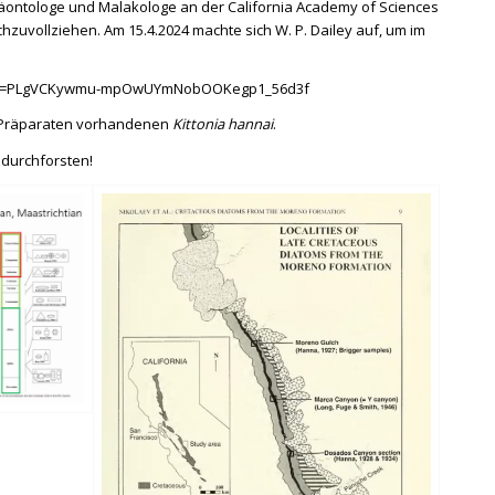
läontologe und Malakologe an der California Academy of Sciences
zuvollziehen. Am 15.4.2024 machte sich W. P. Dailey auf, um im
?list=PLgVCKywmu-mpOwUYmNobOOKegp1_56d3f
en Präparaten vorhandenen
Kittonia hannai
.
 durchforsten!