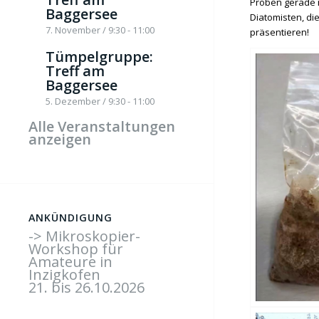
Proben gerade m
Baggersee
Diatomisten, di
7. November / 9:30
-
11:00
präsentieren!
Tümpelgruppe:
Treff am
Baggersee
5. Dezember / 9:30
-
11:00
Alle Veranstaltungen
anzeigen
ANKÜNDIGUNG
-> Mikroskopier-
Workshop für
Amateure in
Inzigkofen
21. bis 26.10.2026