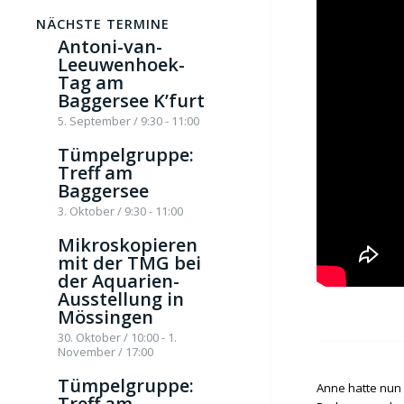
NÄCHSTE TERMINE
Antoni-van-
Leeuwenhoek-
Tag am
Baggersee K’furt
5. September / 9:30
-
11:00
Tümpelgruppe:
Treff am
Baggersee
3. Oktober / 9:30
-
11:00
Mikroskopieren
mit der TMG bei
der Aquarien-
Ausstellung in
Mössingen
30. Oktober / 10:00
-
1.
November / 17:00
Tümpelgruppe:
Anne hatte nun 
Treff am