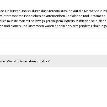
st: Ein kurzer Einblick durch das Stereomikroskop auf die Marca Shale Pro
m interessanten Innenleben an artenreichen Radiolarien und Diatomeen. 
endlich musste man mit halbwegs gereinigtem Material zufrieden sein, den
n Radiolarien und Diatomeen waren aber in hervorragendem Erhaltungszu
inger Mikroskopischen Gesellschaft e.V.