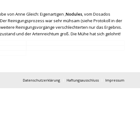
be von Anne Gleich: Eigenartigen ‚
Nodules
‚ vom Dosados
Der Reinigungsprozess war sehr mühsam (siehe Protokoll in der
n weitere Reinigungsvorgänge verschlechterten nur das Ergebnis.
stand und der Artenreichtum groß. Die Mühe hat sich gelohnt!
Datenschutzerklärung
Haftungsausschluss
Impressum