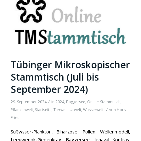
Tübinger Mikroskopischer
Stammtisch (Juli bis
September 2024)
/
29. September 2024
in
2024
,
Baggersee
,
Online-Stammtisch
,
/
Pflanzenwelt
,
Startseite
,
Tierwelt
,
Urwelt
,
Wasserwelt
von
Horst
Fries
Süßwsser-Plankton, Biharzose, Pollen, Wellenmodell,
Leeuwenok-Gedenktag, Baggersee, Jenaval Kontras,