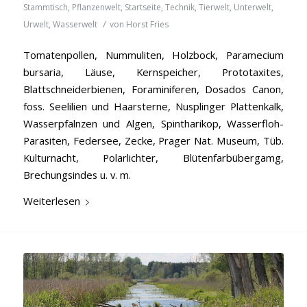
Stammtisch
,
Pflanzenwelt
,
Startseite
,
Technik
,
Tierwelt
,
Unterwelt
,
/
Urwelt
,
Wasserwelt
von
Horst Fries
Tomatenpollen, Nummuliten, Holzbock, Paramecium
bursaria, Läuse, Kernspeicher, Prototaxites,
Blattschneiderbienen, Foraminiferen, Dosados Canon,
foss. Seelilien und Haarsterne, Nusplinger Plattenkalk,
Wasserpfalnzen und Algen, Spintharikop, Wasserfloh-
Parasiten, Federsee, Zecke, Prager Nat. Museum, Tüb.
Kulturnacht, Polarlichter, Blütenfarbübergamg,
Brechungsindes u. v. m.
Weiterlesen