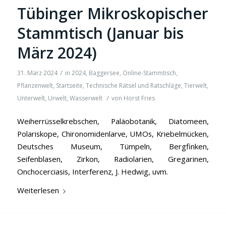
Tübinger Mikroskopischer
Stammtisch (Januar bis
März 2024)
/
31. März 2024
in
2024
,
Baggersee
,
Online-Stammtisch
,
Pflanzenwelt
,
Startseite
,
Technische Rätsel und Ratschläge
,
Tierwelt
,
/
Unterwelt
,
Urwelt
,
Wasserwelt
von
Horst Fries
Weiherrüsselkrebschen, Paläobotanik, Diatomeen,
Polariskope, Chironomidenlarve, UMOs, Kriebelmücken,
Deutsches Museum, Tümpeln, Bergfinken,
Seifenblasen, Zirkon, Radiolarien, Gregarinen,
Onchocerciasis, Interferenz, J. Hedwig, uvm.
Weiterlesen