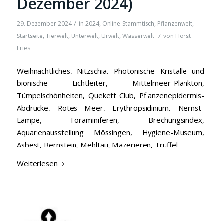
Dezember 2024)
/
29. Dezember 2024
in
2024
,
Online-Stammtisch
,
Pflanzenwelt
,
/
Startseite
,
Tierwelt
,
Unterwelt
,
Urwelt
,
Wasserwelt
von
Horst
Fries
Weihnachtliches, Nitzschia, Photonische Kristalle und
bionische Lichtleiter, Mittelmeer-Plankton,
Tümpelschönheiten, Quekett Club, Pflanzenepidermis-
Abdrücke, Rotes Meer, Erythropsidinium, Nernst-
Lampe, Foraminiferen, Brechungsindex,
Aquarienausstellung Mössingen, Hygiene-Museum,
Asbest, Bernstein, Mehltau, Mazerieren, Trüffel…
Weiterlesen