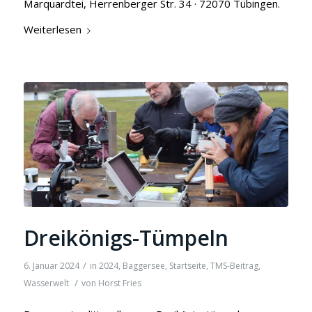
Marquardtei, Herrenberger Str. 34 · 72070 Tübingen.
Weiterlesen
Dreikönigs-Tümpeln
/
6. Januar 2024
in
2024
,
Baggersee
,
Startseite
,
TMS-Beitrag
,
/
Wasserwelt
von
Horst Fries