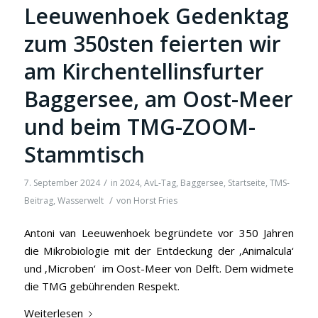
Leeuwenhoek Gedenktag
zum 350sten feierten wir
am Kirchentellinsfurter
Baggersee, am Oost-Meer
und beim TMG-ZOOM-
Stammtisch
/
7. September 2024
in
2024
,
AvL-Tag
,
Baggersee
,
Startseite
,
TMS-
/
Beitrag
,
Wasserwelt
von
Horst Fries
Antoni van Leeuwenhoek begründete vor 350 Jahren
die Mikrobiologie mit der Entdeckung der ‚Animalcula‘
und ‚Microben‘ im Oost-Meer von Delft. Dem widmete
die TMG gebührenden Respekt.
Weiterlesen