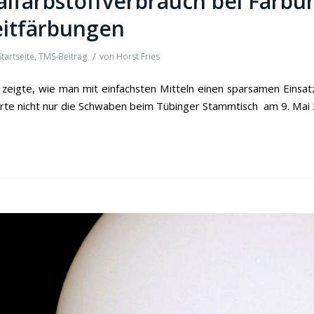
lfarbstoffverbrauch bei Färb
eitfärbungen
/
Startseite
,
TMS-Beitrag
von
Horst Fries
zeigte, wie man mit einfachsten Mitteln einen sparsamen Einsat
erte nicht nur die Schwaben beim Tübinger Stammtisch am 9. Mai