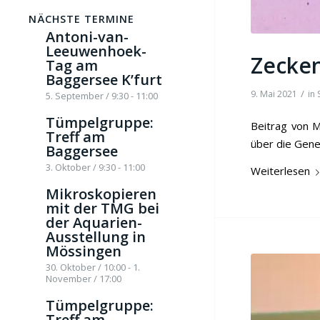
NÄCHSTE TERMINE
Antoni-van-
Leeuwenhoek-
Zecken
Tag am
Baggersee K’furt
/
9. Mai 2021
in
5. September / 9:30
-
11:00
Tümpelgruppe:
Beitrag von M
Treff am
über die Gener
Baggersee
3. Oktober / 9:30
-
11:00
Weiterlesen
Mikroskopieren
mit der TMG bei
der Aquarien-
Ausstellung in
Mössingen
30. Oktober / 10:00
-
1.
November / 17:00
Tümpelgruppe:
Treff am