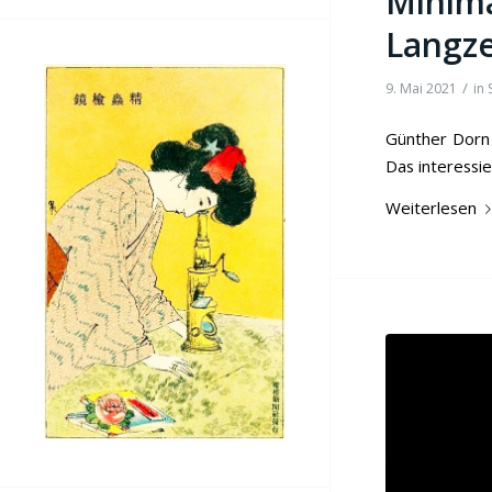
Minima
Langz
/
9. Mai 2021
in
Günther Dorn 
Das interessi
Weiterlesen