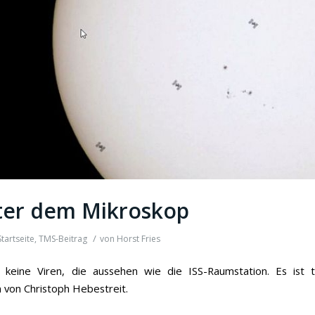
ter dem Mikroskop
/
Startseite
,
TMS-Beitrag
von
Horst Fries
d keine Viren, die aussehen wie die ISS-Raumstation. Es ist 
von Christoph Hebestreit.