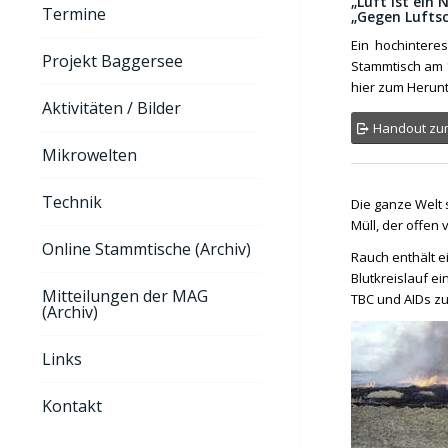
„Luft ist ein
Termine
„Gegen Luftsc
Ein hochinteres
Projekt Baggersee
Stammtisch am 14
hier zum Herunt
Aktivitäten / Bilder
Handout zum 
Mikrowelten
Technik
Die ganze Welt 
Müll, der offen
Online Stammtische (Archiv)
Rauch enthält e
Blutkreislauf e
Mitteilungen der MAG
TBC und AIDs 
(Archiv)
Links
Kontakt