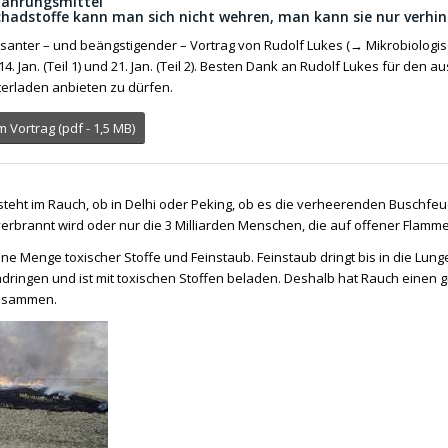
 Nahrungsmittel“
hadstoffe kann man sich nicht wehren, man kann sie nur verhi
santer – und beängstigender – Vortrag von Rudolf Lukes (→
Mikrobiologi
. Jan. (Teil 1) und 21. Jan. (Teil 2). Besten Dank an Rudolf Lukes für den
erladen anbieten zu dürfen.
Vortrag (pdf - 1,5 MB)
steht im Rauch, ob in Delhi oder Peking, ob es die verheerenden Buschfeue
 verbrannt wird oder nur die 3 Milliarden Menschen, die auf offener Fla
ine Menge toxischer Stoffe und Feinstaub. Feinstaub dringt bis in die Lung
indringen und ist mit toxischen Stoffen beladen. Deshalb hat Rauch einen
zusammen.