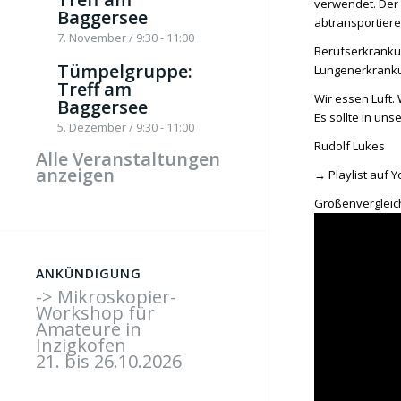
verwendet. Der 
Baggersee
abtransportiere
7. November / 9:30
-
11:00
Berufserkrankun
Tümpelgruppe:
Lungenerkrankun
Treff am
Wir essen Luft.
Baggersee
Es sollte in uns
5. Dezember / 9:30
-
11:00
Rudolf Lukes
Alle Veranstaltungen
anzeigen
→
Playlist auf
Größenvergleic
ANKÜNDIGUNG
-> Mikroskopier-
Workshop für
Amateure in
Inzigkofen
21. bis 26.10.2026