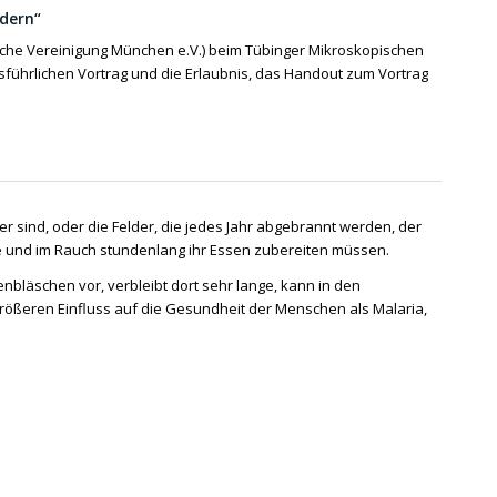
ndern“
sche Vereinigung München e.V.
) beim Tübinger Mikroskopischen
 ausführlichen Vortrag und die Erlaubnis, das Handout zum Vortrag
r sind, oder die Felder, die jedes Jahr abgebrannt werden, der
mme und im Rauch stundenlang ihr Essen zubereiten müssen.
enbläschen vor, verbleibt dort sehr lange, kann in den
 größeren Einfluss auf die Gesundheit der Menschen als Malaria,