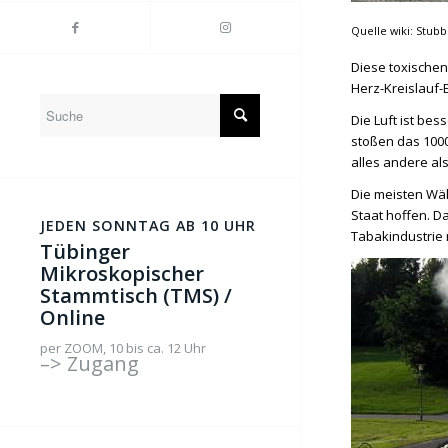
Quelle wiki: Stub
Diese toxischen
Herz-Kreislauf-
Die Luft ist be
stoßen das 100
alles andere als
Die meisten Wäl
Staat hoffen. D
JEDEN SONNTAG AB 10 UHR
Tabakindustrie n
Tübinger
Mikroskopischer
Stammtisch (TMS) /
Online
per ZOOM, 10 bis ca. 12 Uhr
–> Zugang