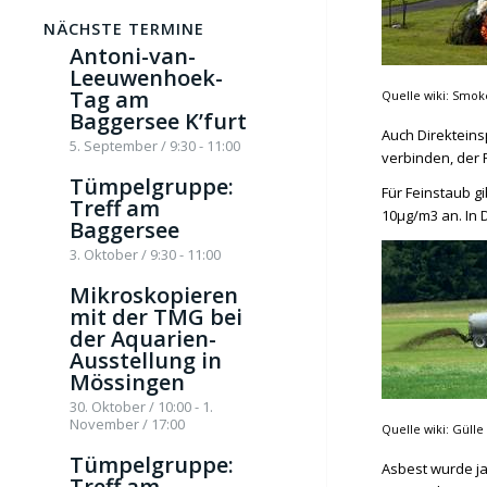
NÄCHSTE TERMINE
Antoni-van-
Leeuwenhoek-
Tag am
Quelle wiki: Smok
Baggersee K’furt
Auch Direkteins
5. September / 9:30
-
11:00
verbinden, der 
Tümpelgruppe:
Für Feinstaub gi
Treff am
10µg/m3 an. In 
Baggersee
3. Oktober / 9:30
-
11:00
Mikroskopieren
mit der TMG bei
der Aquarien-
Ausstellung in
Mössingen
30. Oktober / 10:00
-
1.
November / 17:00
Quelle wiki: Gülle
Tümpelgruppe:
Asbest wurde ja
Treff am