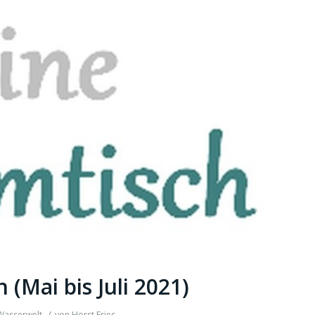
(Mai bis Juli 2021)
/
Wasserwelt
von
Horst Fries