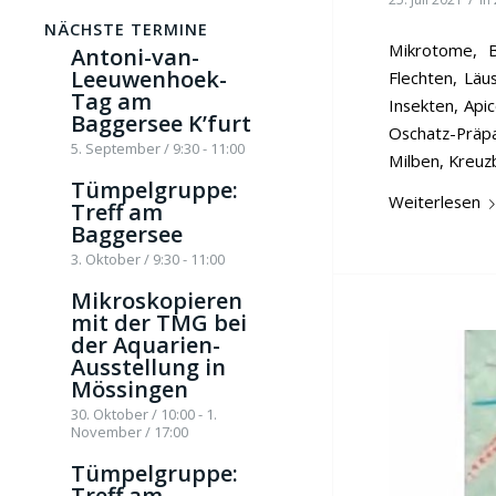
NÄCHSTE TERMINE
Mikrotome, B
Antoni-van-
Leeuwenhoek-
Flechten, Läu
Tag am
Insekten, Api
Baggersee K’furt
Oschatz-Präpa
5. September / 9:30
-
11:00
Milben, Kreuz
Tümpelgruppe:
Weiterlesen
Treff am
Baggersee
3. Oktober / 9:30
-
11:00
Mikroskopieren
mit der TMG bei
der Aquarien-
Ausstellung in
Mössingen
30. Oktober / 10:00
-
1.
November / 17:00
Tümpelgruppe:
Treff am