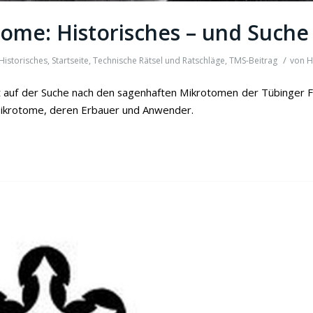
ome: Historisches – und Such
/
Historisches
,
Startseite
,
Technische Rätsel und Ratschläge
,
TMS-Beitrag
von
H
st auf der Suche nach den sagenhaften Mikrotomen der Tübinger Fi
krotome, deren Erbauer und Anwender.