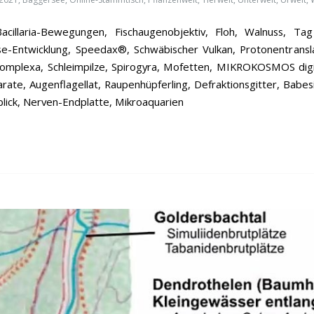
acillaria-Bewegungen, Fischaugenobjektiv, Floh, Walnuss, Ta
se-Entwicklung, Speedax®, Schwäbischer Vulkan, Protonentranslat
complexa, Schleimpilze, Spirogyra, Mofetten, MIKROKOSMOS digita
rate, Augenflagellat, Raupenhüpferling, Defraktionsgitter, Babesi
blick, Nerven-Endplatte, Mikroaquarien