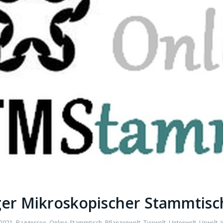
er Mikroskopischer Stammtisch 
2021
,
Baggersee
,
Online-Stammtisch
,
Pflanzenwelt
,
Tierwelt
,
Unterwelt
,
Urwelt
,