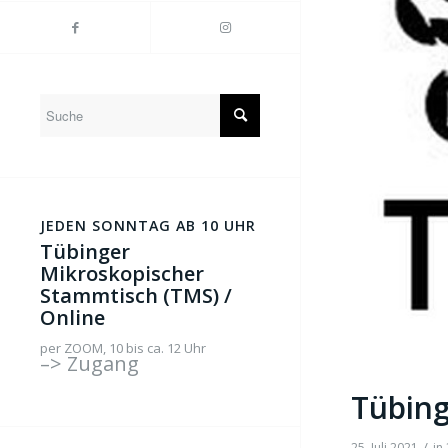
JEDEN SONNTAG AB 10 UHR
Tübinger
Mikroskopischer
Stammtisch (TMS) /
Online
per ZOOM, 10 bis ca. 12 Uhr
–> Zugang
Tübing
/
25. Juli 2021
in