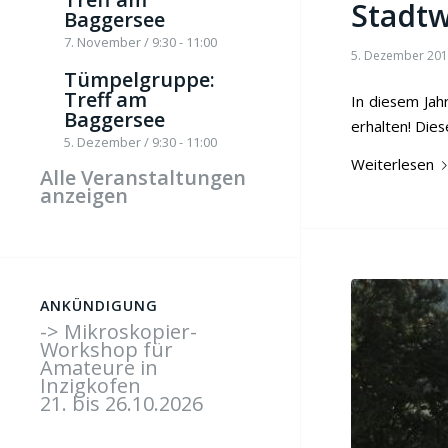
Stadtw
Baggersee
7. November / 9:30
-
11:00
5. Dezember 20
Tümpelgruppe:
Treff am
In diesem Jah
Baggersee
erhalten! Die
5. Dezember / 9:30
-
11:00
Weiterlesen
Alle Veranstaltungen
anzeigen
ANKÜNDIGUNG
-> Mikroskopier-
Workshop für
Amateure in
Inzigkofen
21. bis 26.10.2026