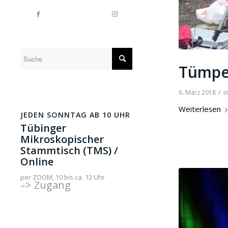
Tümpe
/
6. März 2018
i
Weiterlesen
JEDEN SONNTAG AB 10 UHR
Tübinger
Mikroskopischer
Stammtisch (TMS) /
Online
per ZOOM, 10 bis ca. 12 Uhr
–> Zugang