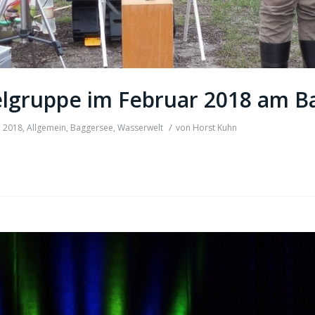
lgruppe im Februar 2018 am B
/
n
2018
,
Allgemein
,
Baggersee
,
Wasserwelt
von
Horst Kuhn