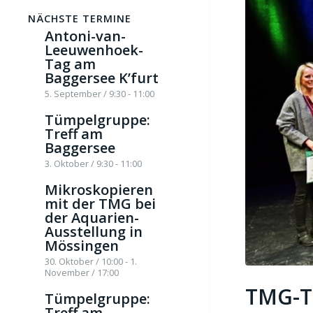
NÄCHSTE TERMINE
Antoni-van-
Leeuwenhoek-
Tag am
Baggersee K’furt
5. September / 9:30
-
11:00
Tümpelgruppe:
Treff am
Baggersee
3. Oktober / 9:30
-
11:00
Mikroskopieren
mit der TMG bei
der Aquarien-
Ausstellung in
Mössingen
30. Oktober / 10:00
-
1.
November / 17:00
TMG-T
Tümpelgruppe:
Treff am