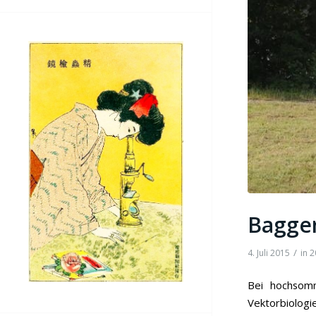
Bagger
/
4. Juli 2015
in
2
Bei hochsom
Vektorbiologie