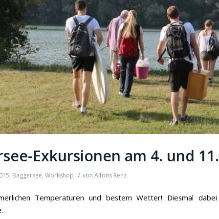
see-Exkursionen am 4. und 11. 
/
015
,
Baggersee
,
Workshop
von
Alfons Renz
merlichen Temperaturen und bestem Wetter! Diesmal dabei 
.