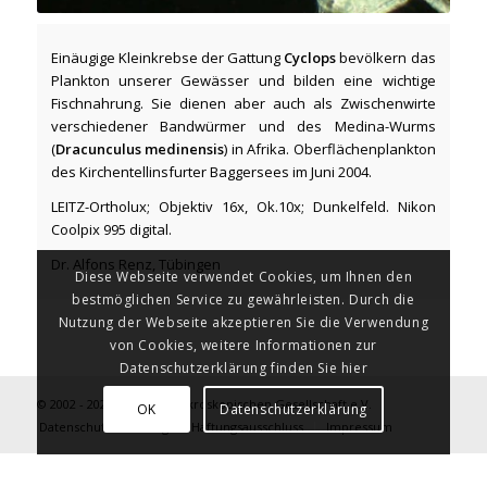
Einäugige Kleinkrebse der Gattung
Cyclops
bevölkern das
Plankton unserer Gewässer und bilden eine wichtige
Fischnahrung. Sie dienen aber auch als Zwischenwirte
verschiedener Bandwürmer und des Medina-Wurms
(
Dracunculus medinensis
) in Afrika. Oberflächenplankton
des Kirchentellinsfurter Baggersees im Juni 2004.
LEITZ-Ortholux; Objektiv 16x, Ok.10x; Dunkelfeld. Nikon
Coolpix 995 digital.
Dr. Alfons Renz, Tübingen
Diese Webseite verwendet Cookies, um Ihnen den
bestmöglichen Service zu gewährleisten. Durch die
Nutzung der Webseite akzeptieren Sie die Verwendung
von Cookies, weitere Informationen zur
Datenschutzerklärung finden Sie hier
© 2002 - 2026 Tübinger Mikroskopischen Gesellschaft e.V.
OK
Datenschutzerklärung
Datenschutzerklärung
Haftungsausschluss
Impressum