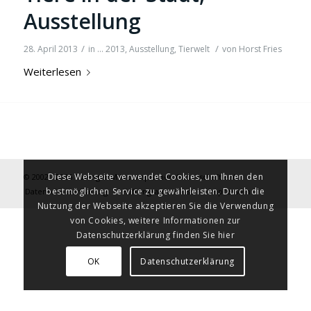
Ausstellung
/
/
28. April 2013
in
... 2013
,
Ausstellung
,
Tierwelt
von
Horst Fries
Weiterlesen
Diese Webseite verwendet Cookies, um Ihnen den
© 2002 - 2026 Tübinger Mikroskopischen Gesellschaft e.V.
bestmöglichen Service zu gewährleisten. Durch die
Datenschutzerklärung
Haftungsausschluss
Impressum
Nutzung der Webseite akzeptieren Sie die Verwendung
von Cookies, weitere Informationen zur
Datenschutzerklärung finden Sie hier
OK
Datenschutzerklärung