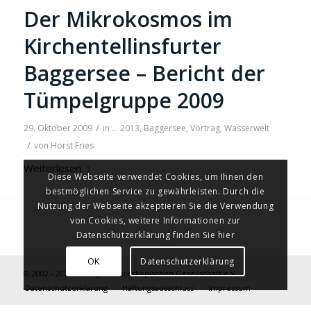
Der Mikrokosmos im
Kirchentellinsfurter
Baggersee – Bericht der
Tümpelgruppe 2009
/
29. Oktober 2009
in
... 2013
,
Baggersee
,
Vortrag
,
Wasserwelt
/
von
Horst Fries
Weiterlesen
Diese Webseite verwendet Cookies, um Ihnen den
bestmöglichen Service zu gewährleisten. Durch die
Nutzung der Webseite akzeptieren Sie die Verwendung
von Cookies, weitere Informationen zur
Datenschutzerklärung finden Sie hier
OK
Datenschutzerklärung
© 2002 - 2026 Tübinger Mikroskopischen Gesellschaft e.V.
Datenschutzerklärung
Haftungsausschluss
Impressum