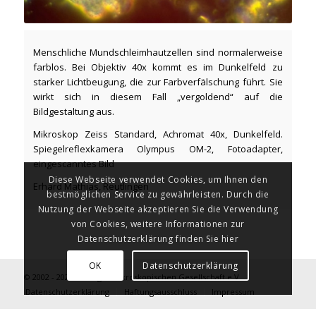
Menschliche Mundschleimhautzellen sind normalerweise
farblos. Bei Objektiv 40x kommt es im Dunkelfeld zu
starker Lichtbeugung, die zur Farbverfälschung führt. Sie
wirkt sich in diesem Fall „vergoldend“ auf die
Bildgestaltung aus.
Mikroskop Zeiss Standard, Achromat 40x, Dunkelfeld.
Spiegelreflexkamera Olympus OM-2, Fotoadapter,
eingescanntes Bild
Diese Webseite verwendet Cookies, um Ihnen den
Erhard Mathias, Reutlingen
bestmöglichen Service zu gewährleisten. Durch die
Nutzung der Webseite akzeptieren Sie die Verwendung
von Cookies, weitere Informationen zur
Datenschutzerklärung finden Sie hier
OK
Datenschutzerklärung
© 2002 - 2026 Tübinger Mikroskopischen Gesellschaft e.V.
Datenschutzerklärung
Haftungsausschluss
Impressum