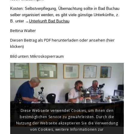
Kosten: Selbstverpflegung, Übernachtung sollte in Bad Buchau
selber organisiert werden, es gibt viele günstige Unterkünfte, z.
B. unter →
Unterkunft Bad Buchau
Bettina Walter
Diesen Beitrag als PDF herunterladen oder ansehen (hier
klicken)
Bild unten: Mikroskopierraum
Diese Webseite verwendet Cookies, um Ihnen den
bestmöglichen Service zu gewährleisten. Durch die
Nutzung der Webseite akzeptieren Sie die Verwendung
von Cookies, weitere Informationen zur