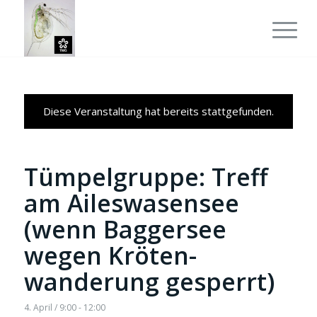
Diese Veranstaltung hat bereits stattgefunden.
Tümpelgruppe: Treff
am Aileswasensee
(wenn Baggersee
wegen Kröten-
wanderung gesperrt)
4. April / 9:00
-
12:00