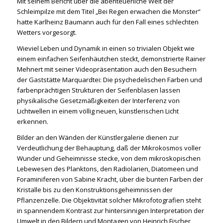
Mit seinem Bericht über die abenteuerliche Welt der
Schleimpilze mit dem Titel „Bei Regen erwachen die Monster“
hatte Karlheinz Baumann auch für den Fall eines schlechten
Wetters vorgesorgt.
Wieviel Leben und Dynamik in einen so trivialen Objekt wie
einem einfachen Seifenhäutchen steckt, demonstrierte Rainer
Mehnert mit seiner Videopräsentation auch den Besuchern
der Gaststätte Marquardtei: Die psychedelischen Farben und
farbenprächtigen Strukturen der Seifenblasen lassen
physikalische Gesetzmäßigkeiten der Interferenz von
Lichtwellen in einem völlig neuen, künstlerischen Licht
erkennen.
Bilder an den Wänden der Künstlergalerie dienen zur
Verdeutlichung der Behauptung, daß der Mikrokosmos voller
Wunder und Geheimnisse stecke, von dem mikroskopischen
Lebewesen des Planktons, den Radiolarien, Diatomeen und
Foraminiferen von Sabine Kracht, über die bunten Farben der
Kristalle bis zu den Konstruktionsgeheimnissen der
Pflanzenzelle. Die Objektivität solcher Mikrofotografien steht
in spannendem Kontrast zur hintersinnigen Interpretation der
Umwelt in den Bildern und Montagen von Heinrich Fischer,