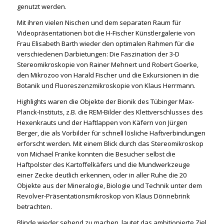
genutzt werden.
Mit ihren vielen Nischen und dem separaten Raum für
Videopräsentationen bot die H-Fischer Künstlergalerie von
Frau Elisabeth Barth wieder den optimalen Rahmen für die
verschiedenen Darbietungen: Die Faszination der 3-D
Stereomikroskopie von Rainer Mehnert und Robert Goerke,
den Mikrozoo von Harald Fischer und die Exkursionen in die
Botanik und Fluoreszenzmikroskopie von Klaus Herrmann.
Highlights waren die Objekte der Bionik des Tübinger Max-
Planck-Instituts, z.B. die REM-Bilder des Klettverschlusses des
Hexenkrauts und der Haftlappen von Käfern von Jürgen
Berger, die als Vorbilder für schnell lösliche Haftverbindungen
erforscht werden. Mit einem Blick durch das Stereomikroskop
von Michael Franke konnten die Besucher selbst die
Haftpolster des Kartoffelkäfers und die Mundwerkzeuge
einer Zecke deutlich erkennen, oder in aller Ruhe die 20
Objekte aus der Mineralogie, Biologie und Technik unter dem
Revolver-Präsentationsmikroskop von Klaus Dönnebrink
betrachten.
Blinde wieder sehend zu machen, lautet das ambitionierte Ziel