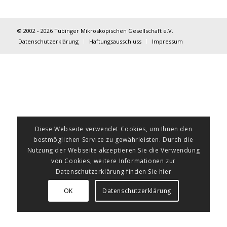
© 2002 - 2026 Tübinger Mikroskopischen Gesellschaft e.V.
Datenschutzerklärung
Haftungsausschluss
Impressum
Diese Webseite verwendet Cookies, um Ihnen den
bestmöglichen Service zu gewährleisten. Durch die
Nutzung der Webseite akzeptieren Sie die Verwendung
von Cookies, weitere Informationen zur
Datenschutzerklärung finden Sie hier
OK
Datenschutzerklärung