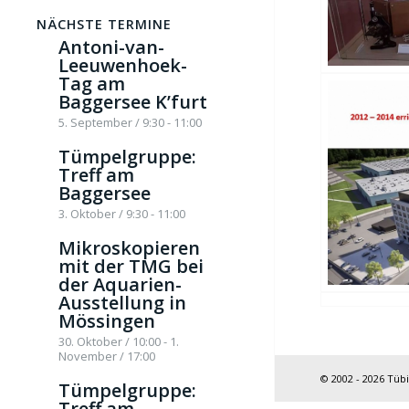
NÄCHSTE TERMINE
Antoni-van-
Leeuwenhoek-
Tag am
Baggersee K’furt
5. September / 9:30
-
11:00
Tümpelgruppe:
Treff am
Baggersee
3. Oktober / 9:30
-
11:00
Mikroskopieren
mit der TMG bei
der Aquarien-
Ausstellung in
Mössingen
30. Oktober / 10:00
-
1.
November / 17:00
© 2002 - 2026 Tüb
Tümpelgruppe:
Treff am