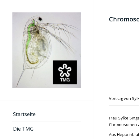
Chromoso
Vortrag von Sylk
Startseite
Frau Sylke Sing
Chromosomen-au
Die TMG
Aus Heparinblut 