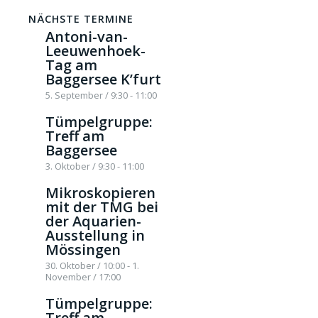
NÄCHSTE TERMINE
Antoni-van-
Leeuwenhoek-
Tag am
Baggersee K’furt
5. September / 9:30
-
11:00
Tümpelgruppe:
Treff am
Baggersee
3. Oktober / 9:30
-
11:00
Mikroskopieren
mit der TMG bei
der Aquarien-
Ausstellung in
Mössingen
30. Oktober / 10:00
-
1.
November / 17:00
Tümpelgruppe:
Treff am