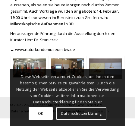
aussehen, als seien sie heute Morgen noch durchs Zimmer
gesummt.
Auch Vorträge wurden angeboten: 14. Februar,
19.00 Uhr;
Lebewesen im Bernstein-zum Greifen nah:
Mikroskopische Aufnahmen in 3D
Herausragende Führung durch die Ausstellung durch den
Kurator Herr Dr. Staniczek.
→
www.naturkundemuseum-bw.de
Diese Webseite verwendet Cookies, um Ihnen den
bestmöglichen Service zu gewährleisten. Durch die
Nutzung der Webseite akzeptieren Sie die Verwendung
von Cookies, weitere Informationen zur
Datenschutzerklärung finden Sie hier
© 2002 - 2026 Tübinger Mikroskopischen Gesellschaft e.V.
Datenschutzerklärung
Haftungsausschluss
Impressum
OK
Datenschutzerklärung